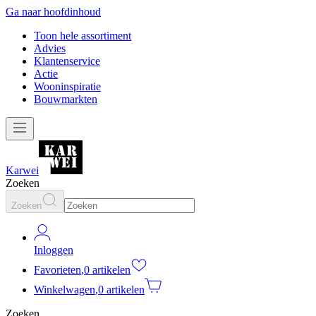
Ga naar hoofdinhoud
Toon hele assortiment
Advies
Klantenservice
Actie
Wooninspiratie
Bouwmarkten
Karwei
Zoeken
Zoeken
Inloggen
Favorieten
,
0 artikelen
Winkelwagen
,
0 artikelen
Zoeken