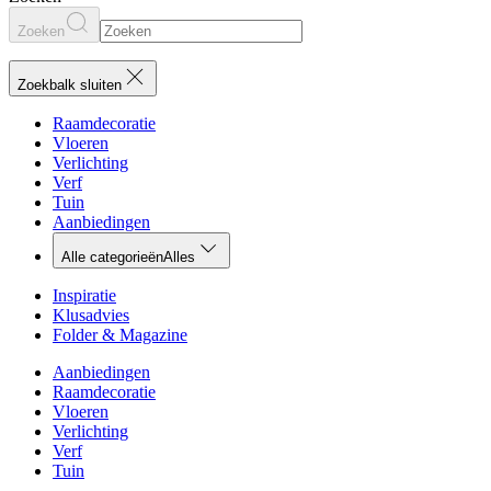
Zoeken
Zoekbalk sluiten
Raamdecoratie
Vloeren
Verlichting
Verf
Tuin
Aanbiedingen
Alle categorieën
Alles
Inspiratie
Klusadvies
Folder & Magazine
Aanbiedingen
Raamdecoratie
Vloeren
Verlichting
Verf
Tuin