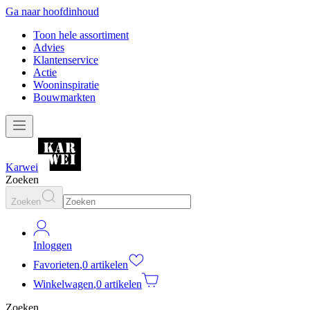
Ga naar hoofdinhoud
Toon hele assortiment
Advies
Klantenservice
Actie
Wooninspiratie
Bouwmarkten
Karwei
Zoeken
Zoeken
Inloggen
Favorieten
,
0 artikelen
Winkelwagen
,
0 artikelen
Zoeken