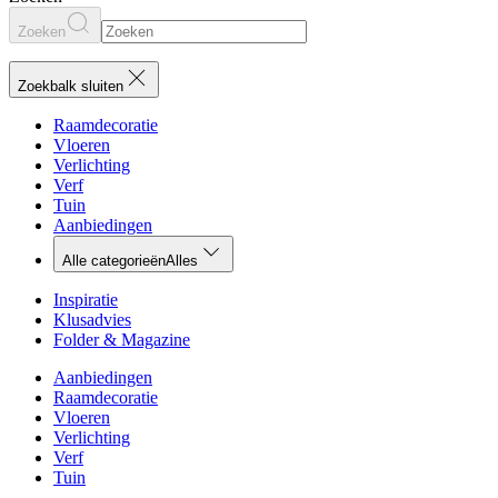
Zoeken
Zoekbalk sluiten
Raamdecoratie
Vloeren
Verlichting
Verf
Tuin
Aanbiedingen
Alle categorieën
Alles
Inspiratie
Klusadvies
Folder & Magazine
Aanbiedingen
Raamdecoratie
Vloeren
Verlichting
Verf
Tuin