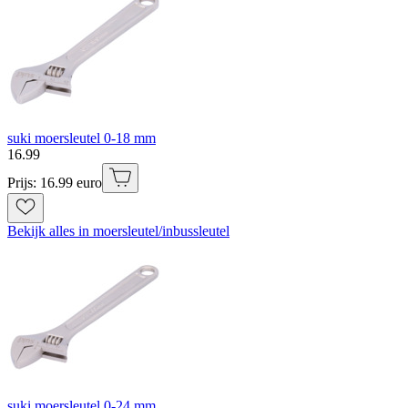
suki moersleutel 0-18 mm
16
.
99
Prijs: 16.99 euro
Bekijk alles in moersleutel/inbussleutel
suki moersleutel 0-24 mm