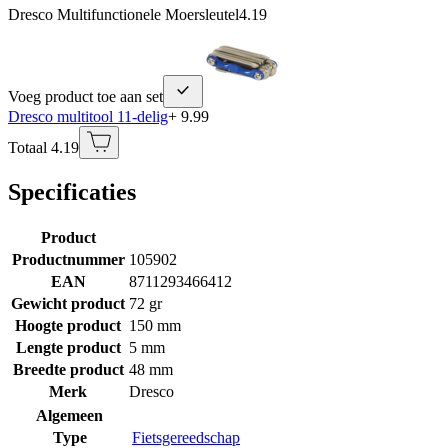
Dresco Multifunctionele Moersleutel
4.19
Voeg product toe aan set
Dresco multitool 11-delig
+ 9.99
Totaal 4.19
Specificaties
Product
Productnummer
105902
EAN
8711293466412
Gewicht product
72 gr
Hoogte product
150 mm
Lengte product
5 mm
Breedte product
48 mm
Merk
Dresco
Algemeen
Type
Fietsgereedschap