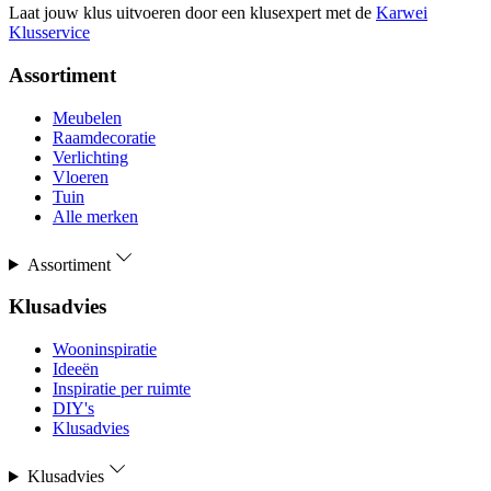
Laat jouw klus uitvoeren door een klusexpert met de
Karwei
Klusservice
Assortiment
Meubelen
Raamdecoratie
Verlichting
Vloeren
Tuin
Alle merken
Assortiment
Klusadvies
Wooninspiratie
Ideeën
Inspiratie per ruimte
DIY's
Klusadvies
Klusadvies