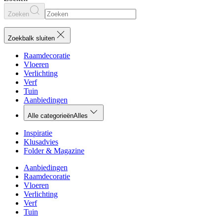
Zoeken
Zoekbalk sluiten
Raamdecoratie
Vloeren
Verlichting
Verf
Tuin
Aanbiedingen
Alle categorieën
Alles
Inspiratie
Klusadvies
Folder & Magazine
Aanbiedingen
Raamdecoratie
Vloeren
Verlichting
Verf
Tuin