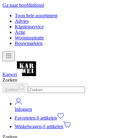
Ga naar hoofdinhoud
Toon hele assortiment
Advies
Klantenservice
Actie
Wooninspiratie
Bouwmarkten
Karwei
Zoeken
Zoeken
Inloggen
Favorieten
,
0 artikelen
Winkelwagen
,
0 artikelen
Zoeken