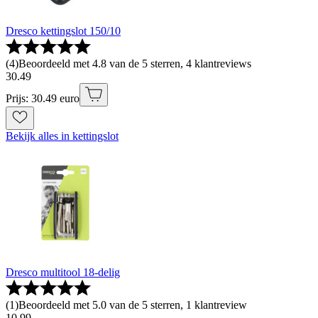
Dresco kettingslot 150/10
(
4
)
Beoordeeld met 4.8 van de 5 sterren, 4 klantreviews
30
.
49
Prijs: 30.49 euro
Bekijk alles in kettingslot
Dresco multitool 18-delig
(
1
)
Beoordeeld met 5.0 van de 5 sterren, 1 klantreview
10
.
99