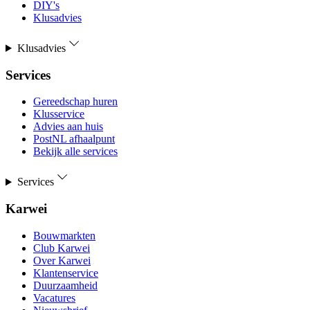
DIY's
Klusadvies
Klusadvies
Services
Gereedschap huren
Klusservice
Advies aan huis
PostNL afhaalpunt
Bekijk alle services
Services
Karwei
Bouwmarkten
Club Karwei
Over Karwei
Klantenservice
Duurzaamheid
Vacatures