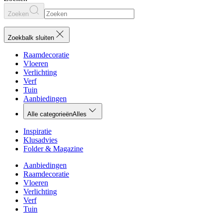
Zoeken
Zoekbalk sluiten
Raamdecoratie
Vloeren
Verlichting
Verf
Tuin
Aanbiedingen
Alle categorieën
Alles
Inspiratie
Klusadvies
Folder & Magazine
Aanbiedingen
Raamdecoratie
Vloeren
Verlichting
Verf
Tuin