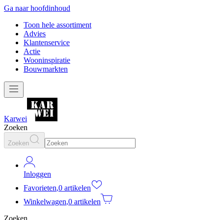
Ga naar hoofdinhoud
Toon hele assortiment
Advies
Klantenservice
Actie
Wooninspiratie
Bouwmarkten
Karwei
Zoeken
Zoeken
Inloggen
Favorieten
,
0 artikelen
Winkelwagen
,
0 artikelen
Zoeken