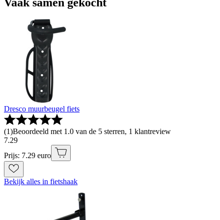
Vaak samen gekocht
Dresco muurbeugel fiets
(
1
)
Beoordeeld met 1.0 van de 5 sterren, 1 klantreview
7
.
29
Prijs: 7.29 euro
Bekijk alles in fietshaak