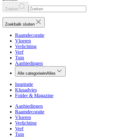
Zoeken
Zoekbalk sluiten
Raamdecoratie
Vloeren
Verlichting
Verf
Tuin
Aanbiedingen
Alle categorieën
Alles
Inspiratie
Klusadvies
Folder & Magazine
Aanbiedingen
Raamdecoratie
Vloeren
Verlichting
Verf
Tuin