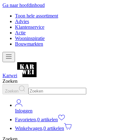
Ga naar hoofdinhoud
Toon hele assortiment
Advies
Klantenservice
Actie
Wooninspiratie
Bouwmarkten
Karwei
Zoeken
Zoeken
Inloggen
Favorieten
,
0 artikelen
Winkelwagen
,
0 artikelen
Zoeken