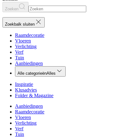
Zoeken
Zoekbalk sluiten
Raamdecoratie
Vloeren
Verlichting
Verf
Tuin
Aanbiedingen
Alle categorieën
Alles
Inspiratie
Klusadvies
Folder & Magazine
Aanbiedingen
Raamdecoratie
Vloeren
Verlichting
Verf
Tuin