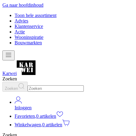
Ga naar hoofdinhoud
Toon hele assortiment
Advies
Klantenservice
Actie
Wooninspiratie
Bouwmarkten
Karwei
Zoeken
Zoeken
Inloggen
Favorieten
,
0 artikelen
Winkelwagen
,
0 artikelen
Zoeken