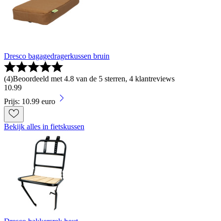
Dresco bagagedragerkussen bruin
(
4
)
Beoordeeld met 4.8 van de 5 sterren, 4 klantreviews
10
.
99
Prijs: 10.99 euro
Bekijk alles in fietskussen