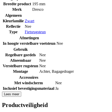
Breedte product
195 mm
Merk
Dresco
Algemeen
Kleurfamilie
Zwart
Reflectie
Nee
Type
Fietsrugsteun
Afmetingen
In hoogte verstelbare voetsteun
Nee
Gebruik
Regelbare gordels
Nee
Afneembaar
Nee
Verstelbare rugsteun
Nee
Montage
Achter
,
Bagagedrager
Accessoires
Met windscherm
Nee
Inclusief bevestigingsmateriaal
Ja
Lees meer
Productveiligheid