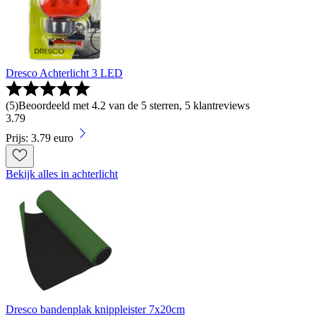
Dresco Achterlicht 3 LED
(
5
)
Beoordeeld met 4.2 van de 5 sterren, 5 klantreviews
3
.
79
Prijs: 3.79 euro
Bekijk alles in achterlicht
Dresco bandenplak knippleister 7x20cm