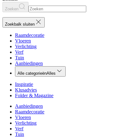
Zoeken
Zoekbalk sluiten
Raamdecoratie
Vloeren
Verlichting
Verf
Tuin
Aanbiedingen
Alle categorieën
Alles
Inspiratie
Klusadvies
Folder & Magazine
Aanbiedingen
Raamdecoratie
Vloeren
Verlichting
Verf
Tuin