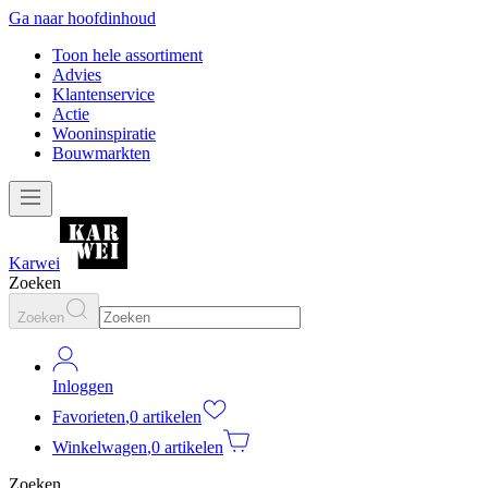
Ga naar hoofdinhoud
Toon hele assortiment
Advies
Klantenservice
Actie
Wooninspiratie
Bouwmarkten
Karwei
Zoeken
Zoeken
Inloggen
Favorieten
,
0 artikelen
Winkelwagen
,
0 artikelen
Zoeken