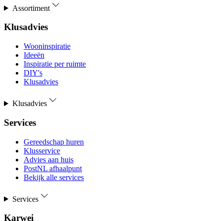
Assortiment
Klusadvies
Wooninspiratie
Ideeën
Inspiratie per ruimte
DIY's
Klusadvies
Klusadvies
Services
Gereedschap huren
Klusservice
Advies aan huis
PostNL afhaalpunt
Bekijk alle services
Services
Karwei