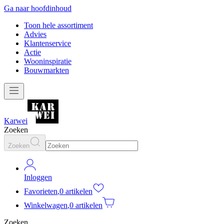
Ga naar hoofdinhoud
Toon hele assortiment
Advies
Klantenservice
Actie
Wooninspiratie
Bouwmarkten
Karwei
Zoeken
Zoeken
Inloggen
Favorieten
,
0 artikelen
Winkelwagen
,
0 artikelen
Zoeken