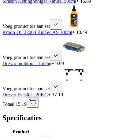
Simson Kettingreiniger Naturel 500ml
+ 15.89
Voeg product toe aan set
Kroon-Oil 22004 BioTec AS 100ml
+ 10.49
Voeg product toe aan set
Dresco multitool 11-delig
+ 9.99
Voeg product toe aan set
Dresco Fietslift =20KG
+ 17.19
Totaal 15.19
Specificaties
Product