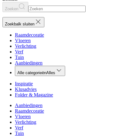
Zoeken
Zoekbalk sluiten
Raamdecoratie
Vloeren
Verlichting
Verf
Tuin
Aanbiedingen
Alle categorieën
Alles
Inspiratie
Klusadvies
Folder & Magazine
Aanbiedingen
Raamdecoratie
Vloeren
Verlichting
Verf
Tuin