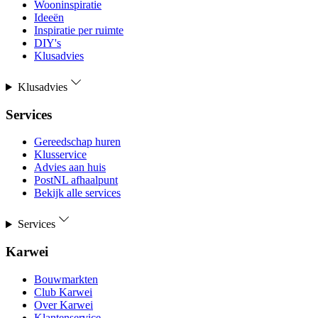
Wooninspiratie
Ideeën
Inspiratie per ruimte
DIY's
Klusadvies
Klusadvies
Services
Gereedschap huren
Klusservice
Advies aan huis
PostNL afhaalpunt
Bekijk alle services
Services
Karwei
Bouwmarkten
Club Karwei
Over Karwei
Klantenservice