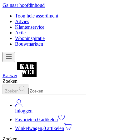
Ga naar hoofdinhoud
Toon hele assortiment
Advies
Klantenservice
Actie
Wooninspiratie
Bouwmarkten
Karwei
Zoeken
Zoeken
Inloggen
Favorieten
,
0 artikelen
Winkelwagen
,
0 artikelen
Zoeken