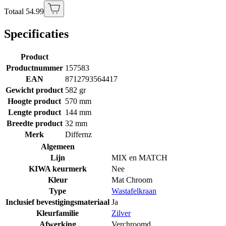
Totaal 54.99
Specificaties
Product
Productnummer
157583
EAN
8712793564417
Gewicht product
582 gr
Hoogte product
570 mm
Lengte product
144 mm
Breedte product
32 mm
Merk
Differnz
Algemeen
Lijn
MIX en MATCH
KIWA keurmerk
Nee
Kleur
Mat Chroom
Type
Wastafelkraan
Inclusief bevestigingsmateriaal
Ja
Kleurfamilie
Zilver
Afwerking
Verchroomd