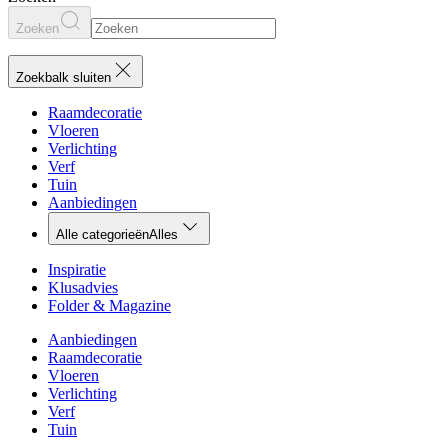
Zoeken
Zoekbalk sluiten
Raamdecoratie
Vloeren
Verlichting
Verf
Tuin
Aanbiedingen
Alle categorieën
Alles
Inspiratie
Klusadvies
Folder & Magazine
Aanbiedingen
Raamdecoratie
Vloeren
Verlichting
Verf
Tuin