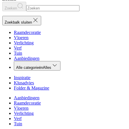
Zoeken
Zoekbalk sluiten
Raamdecoratie
Vloeren
Verlichting
Verf
Tuin
Aanbiedingen
Alle categorieën
Alles
Inspiratie
Klusadvies
Folder & Magazine
Aanbiedingen
Raamdecoratie
Vloeren
Verlichting
Verf
Tuin