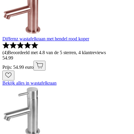
Differnz wastafelkraan met hendel rood koper
(
4
)
Beoordeeld met 4.8 van de 5 sterren, 4 klantreviews
54
.
99
Prijs: 54.99 euro
Bekijk alles in wastafelkraan