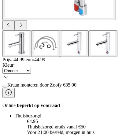
Prijs: 44.99 euro
44
.
99
Kleur
:
Kraan monteren door Zoofy
€
85.00
Online
beperkt op voorraad
Thuisbezorgd
€4.95
Thuisbezorgd gratis vanaf €50
Voor 21:00 besteld, morgen in huis