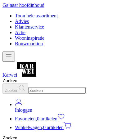
Ga naar hoofdinhoud
Toon hele assortiment
Advies
Klantenservice
Actie
Wooninspiratie
Bouwmarkten
Karwei
Zoeken
Zoeken
Inloggen
Favorieten
,
0 artikelen
Winkelwagen
,
0 artikelen
Zoeken