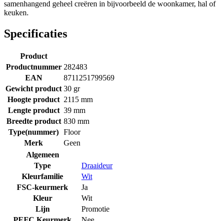
samenhangend geheel creëren in bijvoorbeeld de woonkamer, hal of
keuken.
Specificaties
Product
Productnummer
282483
EAN
8711251799569
Gewicht product
30 gr
Hoogte product
2115 mm
Lengte product
39 mm
Breedte product
830 mm
Type(nummer)
Floor
Merk
Geen
Algemeen
Type
Draaideur
Kleurfamilie
Wit
FSC-keurmerk
Ja
Kleur
Wit
Lijn
Promotie
PEFC Keurmerk
Nee