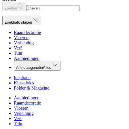
Zoeken
Zoekbalk sluiten
Raamdecoratie
Vloeren
Verlichting
Verf
Tuin
Aanbiedingen
Alle categorieën
Alles
Inspiratie
Klusadvies
Folder & Magazine
Aanbiedingen
Raamdecoratie
Vloeren
Verlichting
Verf
Tuin