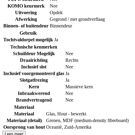
KOMO keurmerk
Nee
Uitvoering
Opdek
Afwerking
Gegrond / met grondverflaag
Binnen- of buitendeur
Binnendeur
Gebruik
Tochtvaldorpel mogelijk
Ja
Technische kenmerken
Schuifdeur Mogelijk
Nee
Draairichting
Rechts
Inclusief slot
Nee
Inclusief voorgemonteerd glas
Ja
Slotgatfrezing
Ja
Kern
Massieve kern
Inbraakwerend
Nee
Brandvertragend
Nee
Materiaal
Materiaal
Glas
,
Hout - bewerkt
Materiaal (detail)
Grenen
,
MDF (medium-density fibreboard)
Oorsprong van hout
Oceanië
,
Zuid-Amerika
Lees meer