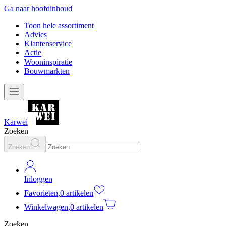
Ga naar hoofdinhoud
Toon hele assortiment
Advies
Klantenservice
Actie
Wooninspiratie
Bouwmarkten
Karwei
Zoeken
Zoeken
Inloggen
Favorieten
,
0 artikelen
Winkelwagen
,
0 artikelen
Zoeken