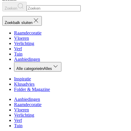
Zoeken
Zoekbalk sluiten
Raamdecoratie
Vloeren
Verlichting
Verf
Tuin
Aanbiedingen
Alle categorieën
Alles
Inspiratie
Klusadvies
Folder & Magazine
Aanbiedingen
Raamdecoratie
Vloeren
Verlichting
Verf
Tuin