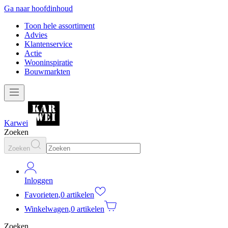
Ga naar hoofdinhoud
Toon hele assortiment
Advies
Klantenservice
Actie
Wooninspiratie
Bouwmarkten
Karwei
Zoeken
Zoeken
Inloggen
Favorieten
,
0 artikelen
Winkelwagen
,
0 artikelen
Zoeken