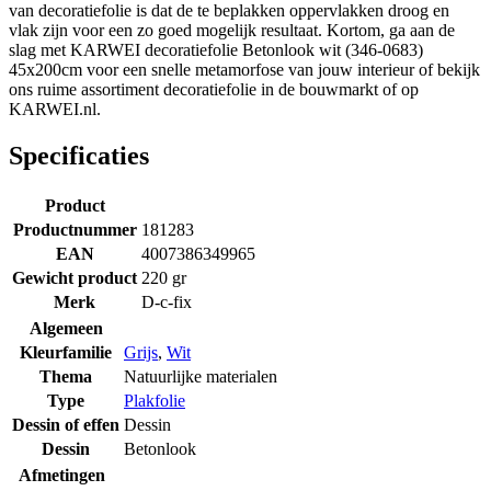
van decoratiefolie is dat de te beplakken oppervlakken droog en
vlak zijn voor een zo goed mogelijk resultaat. Kortom, ga aan de
slag met KARWEI decoratiefolie Betonlook wit (346-0683)
45x200cm voor een snelle metamorfose van jouw interieur of bekijk
ons ruime assortiment decoratiefolie in de bouwmarkt of op
KARWEI.nl.
Specificaties
Product
Productnummer
181283
EAN
4007386349965
Gewicht product
220 gr
Merk
D-c-fix
Algemeen
Kleurfamilie
Grijs
,
Wit
Thema
Natuurlijke materialen
Type
Plakfolie
Dessin of effen
Dessin
Dessin
Betonlook
Afmetingen