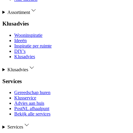
Assortiment
Klusadvies
Wooninspiratie
Ideeën
Inspiratie per ruimte
DIY's
Klusadvies
Klusadvies
Services
Gereedschap huren
Klusservice
Advies aan huis
PostNL afhaalpunt
Bekijk alle services
Services