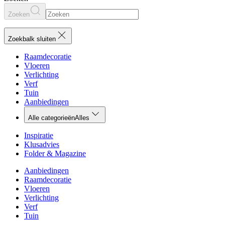
Zoeken
Zoekbalk sluiten
Raamdecoratie
Vloeren
Verlichting
Verf
Tuin
Aanbiedingen
Alle categorieën
Alles
Inspiratie
Klusadvies
Folder & Magazine
Aanbiedingen
Raamdecoratie
Vloeren
Verlichting
Verf
Tuin