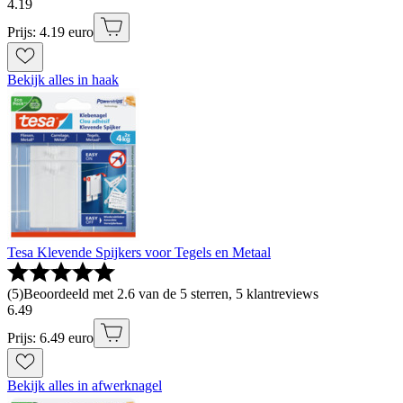
4
.
19
Prijs: 4.19 euro
Bekijk alles in haak
Tesa Klevende Spijkers voor Tegels en Metaal
(
5
)
Beoordeeld met 2.6 van de 5 sterren, 5 klantreviews
6
.
49
Prijs: 6.49 euro
Bekijk alles in afwerknagel