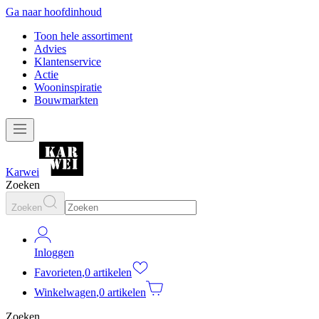
Ga naar hoofdinhoud
Toon hele assortiment
Advies
Klantenservice
Actie
Wooninspiratie
Bouwmarkten
Karwei
Zoeken
Zoeken
Inloggen
Favorieten
,
0 artikelen
Winkelwagen
,
0 artikelen
Zoeken