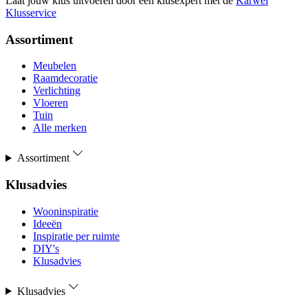
Laat jouw klus uitvoeren door een klusexpert met de
Karwei
Klusservice
Assortiment
Meubelen
Raamdecoratie
Verlichting
Vloeren
Tuin
Alle merken
Assortiment
Klusadvies
Wooninspiratie
Ideeën
Inspiratie per ruimte
DIY's
Klusadvies
Klusadvies