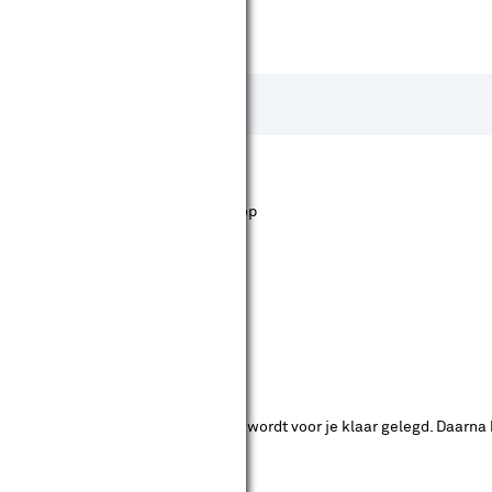
st staan. Bij Karwei kan je filteren op
ende bouwmarkten bekijken.
ad. Je betaalt online en het product wordt voor je klaar gelegd. Daarna