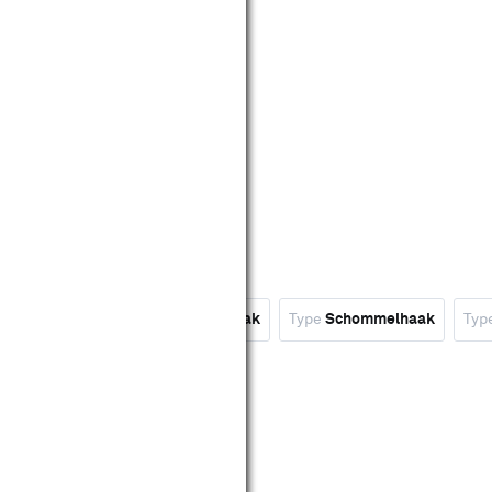
Type
Karabijnhaak
Type
S-haak
Type
Schommelhaak
Typ
wis filters
oor Tegels & Metaal 2 kg