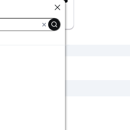
Sluiten
Sluiten
alen
Haken & ogen
Strip