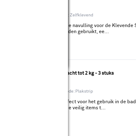
eviews
: Polymeer
Bevestigingsmethode: Zelfklevend
oor Tegels & Metaal 2 kg zijn de navulling voor de Klevende 
de spijker steeds opnieuw worden gebruikt, ee...
wis filters
aken L rechthoekig - draagkracht tot 2 kg - 3 stuks
eviews
al: Kunststof
Bevestigingsmethode: Plakstrip
klevende haken Large zijn perfect voor het gebruik in de b
bare bevestiging, waardoor je veilig items t...