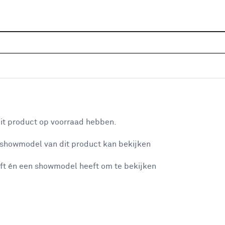
Sluiten
Home
Assortiment
IJzerwaren
Bevestigingsmateri
Je gekozen filters:
aan je winkelwagen
Type
Strip
it product op voorraad hebben.
 showmodel van dit product kan bekijken
n je winkelwagen:
Type
ft én een showmodel heeft om te bekijken
Haak
(60)
Schroefhaak
(16)
Karabijnhaak
(54)
misgegaan...