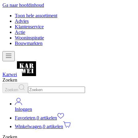
Ga naar hoofdinhoud
Toon hele assortiment
Advies
Klantenservice
Actie
Wooninspiratie
Bouwmarkten
Karwei
Zoeken
Zoeken
Inloggen
Favorieten
,
0 artikelen
Winkelwagen
,
0 artikelen
Zoeken