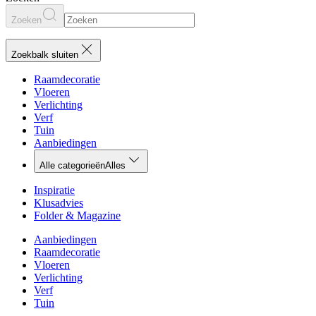
Zoeken
Zoekbalk sluiten
Raamdecoratie
Vloeren
Verlichting
Verf
Tuin
Aanbiedingen
Alle categorieën
Alles
Inspiratie
Klusadvies
Folder & Magazine
Aanbiedingen
Raamdecoratie
Vloeren
Verlichting
Verf
Tuin