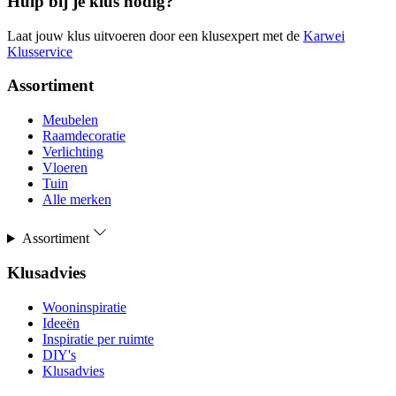
Hulp bij je klus nodig?
Laat jouw klus uitvoeren door een klusexpert met de
Karwei
Klusservice
Assortiment
Meubelen
Raamdecoratie
Verlichting
Vloeren
Tuin
Alle merken
Assortiment
Klusadvies
Wooninspiratie
Ideeën
Inspiratie per ruimte
DIY's
Klusadvies