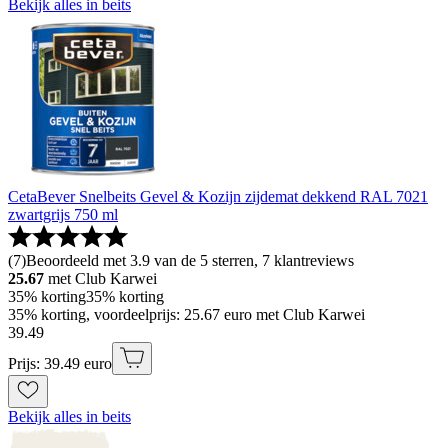
Bekijk alles in beits
CetaBever Snelbeits Gevel & Kozijn zijdemat dekkend RAL 7021
zwartgrijs 750 ml
(
7
)
Beoordeeld met 3.9 van de 5 sterren, 7 klantreviews
25.67
met Club Karwei
35% korting
35% korting
35% korting, voordeelprijs: 25.67 euro met Club Karwei
39
.
49
Prijs: 39.49 euro
Bekijk alles in beits