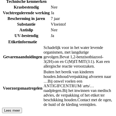
Technische kenmerken
Krasbestendig
Nee
Vochtregulerende werking
Ja
Bescherming in jaren
7 jaar
Substantie
Vloeistof
Antislip
Nee
UV-bestendig
Ja
Etiketinformatie
Schadelijk voor in het water levende
organismen, met langdurige
Gevarenaanduidingen
gevolgen.
Bevat 1,2-benzisothiazool-
3(2H)-on en C(M)IT/MIT(3:1). Kan een
allergische reactie veroorzaken.
Buiten het bereik van kinderen
houden.
Inhoud/verpakking afvoeren naar
…
Bij onwel voelen een
ANTIGIFCENTRUM/ arts/…
Voorzorgsmaatregelen
raadplegen.
Bij het inwinnen van medisch
advies, de verpakking of het etiket ter
beschikking houden.
Contact met de ogen,
de huid of de kleding vermijden.
Lees meer