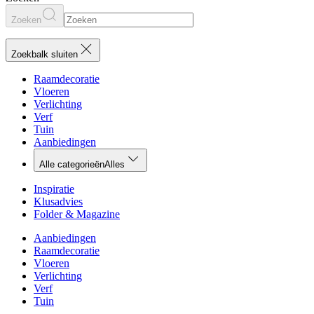
Zoeken
Zoekbalk sluiten
Raamdecoratie
Vloeren
Verlichting
Verf
Tuin
Aanbiedingen
Alle categorieën
Alles
Inspiratie
Klusadvies
Folder & Magazine
Aanbiedingen
Raamdecoratie
Vloeren
Verlichting
Verf
Tuin