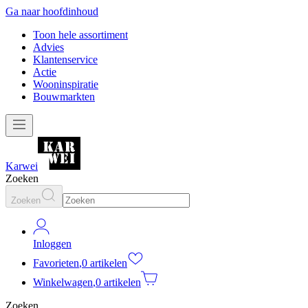
Ga naar hoofdinhoud
Toon hele assortiment
Advies
Klantenservice
Actie
Wooninspiratie
Bouwmarkten
Karwei
Zoeken
Zoeken
Inloggen
Favorieten
,
0 artikelen
Winkelwagen
,
0 artikelen
Zoeken