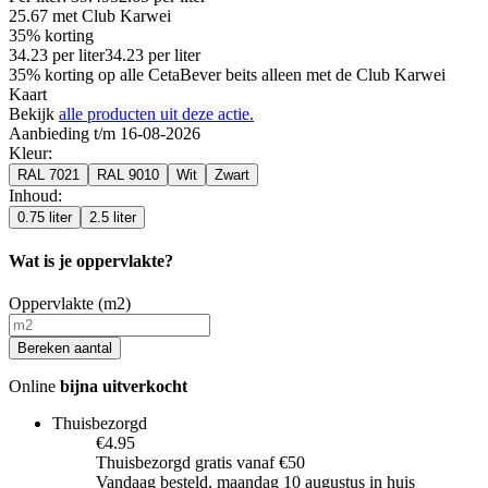
25.67
met Club Karwei
35% korting
34.23
per
liter
34.23
per
liter
35% korting op alle CetaBever beits alleen met de Club Karwei
Kaart
Bekijk
alle producten uit deze actie.
Aanbieding t/m 16-08-2026
Kleur
:
RAL 7021
RAL 9010
Wit
Zwart
Inhoud
:
0.75 liter
2.5 liter
Wat is je oppervlakte?
Oppervlakte (m2)
Bereken aantal
Online
bijna uitverkocht
Thuisbezorgd
€4.95
Thuisbezorgd gratis vanaf €50
Vandaag besteld, maandag 10 augustus in huis