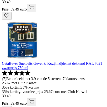
39
.
49
Prijs: 39.49 euro
CetaBever Snelbeits Gevel & Kozijn zijdemat dekkend RAL 7021
zwartgrijs 750 ml
(
7
)
Beoordeeld met 3.9 van de 5 sterren, 7 klantreviews
25.67
met Club Karwei
35% korting
35% korting
35% korting, voordeelprijs: 25.67 euro met Club Karwei
39
.
49
Prijs: 39.49 euro