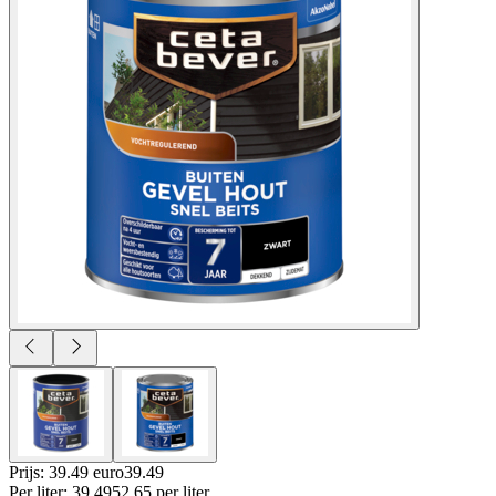
Prijs: 39.49 euro
39
.
49
Per
liter
:
39.49
52.65
per
liter