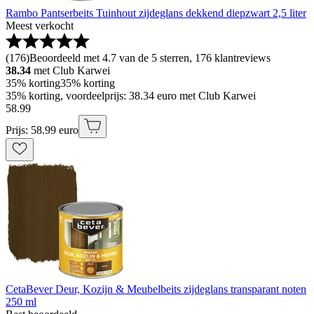
Rambo Pantserbeits Tuinhout zijdeglans dekkend diepzwart 2,5 liter
Meest verkocht
(
176
)
Beoordeeld met 4.7 van de 5 sterren, 176 klantreviews
38.34
met Club Karwei
35% korting
35% korting
35% korting, voordeelprijs: 38.34 euro met Club Karwei
58
.
99
Prijs: 58.99 euro
CetaBever Deur, Kozijn & Meubelbeits zijdeglans transparant noten
250 ml