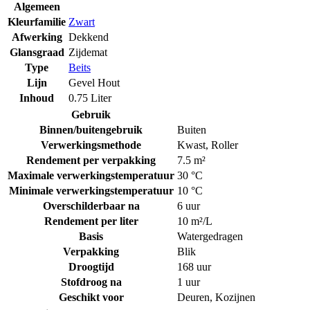
Algemeen
Kleurfamilie
Zwart
Afwerking
Dekkend
Glansgraad
Zijdemat
Type
Beits
Lijn
Gevel Hout
Inhoud
0.75 Liter
Gebruik
Binnen/buitengebruik
Buiten
Verwerkingsmethode
Kwast
,
Roller
Rendement per verpakking
7.5 m²
Maximale verwerkingstemperatuur
30 °C
Minimale verwerkingstemperatuur
10 °C
Overschilderbaar na
6 uur
Rendement per liter
10 m²/L
Basis
Watergedragen
Verpakking
Blik
Droogtijd
168 uur
Stofdroog na
1 uur
Geschikt voor
Deuren
,
Kozijnen