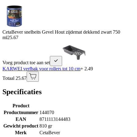
CetaBever snelbeits Gevel Hout zijdemat dekkend zwart 750
ml
25.67
Voeg product toe aan set
KARWEI verfbak voor rollers tot 10 cm
+ 2.49
Totaal 25.67
Specificaties
Product
Productnummer
144070
EAN
8711113144483
Gewicht product
810 gr
Merk
CetaBever