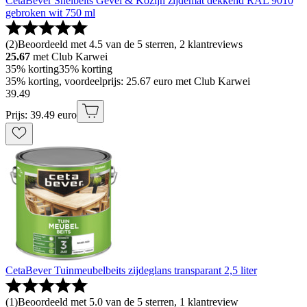
CetaBever Snelbeits Gevel & Kozijn zijdemat dekkend RAL 9010
gebroken wit 750 ml
(
2
)
Beoordeeld met 4.5 van de 5 sterren, 2 klantreviews
25.67
met Club Karwei
35% korting
35% korting
35% korting, voordeelprijs: 25.67 euro met Club Karwei
39
.
49
Prijs: 39.49 euro
CetaBever Tuinmeubelbeits zijdeglans transparant 2,5 liter
(
1
)
Beoordeeld met 5.0 van de 5 sterren, 1 klantreview