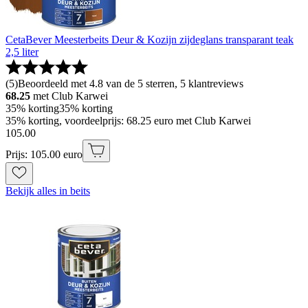
CetaBever Meesterbeits Deur & Kozijn zijdeglans transparant teak
2,5 liter
(
5
)
Beoordeeld met 4.8 van de 5 sterren, 5 klantreviews
68.25
met Club Karwei
35% korting
35% korting
35% korting, voordeelprijs: 68.25 euro met Club Karwei
105
.
00
Prijs: 105.00 euro
Bekijk alles in beits