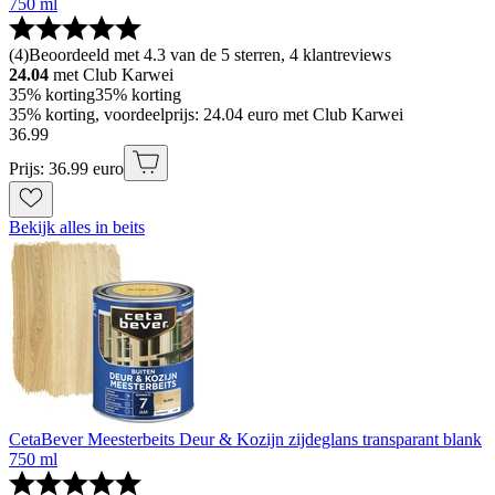
750 ml
(
4
)
Beoordeeld met 4.3 van de 5 sterren, 4 klantreviews
24.04
met Club Karwei
35% korting
35% korting
35% korting, voordeelprijs: 24.04 euro met Club Karwei
36
.
99
Prijs: 36.99 euro
Bekijk alles in beits
CetaBever Meesterbeits Deur & Kozijn zijdeglans transparant blank
750 ml