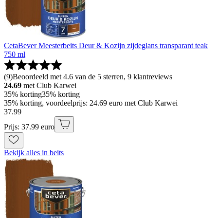
CetaBever Meesterbeits Deur & Kozijn zijdeglans transparant teak
750 ml
(
9
)
Beoordeeld met 4.6 van de 5 sterren, 9 klantreviews
24.69
met Club Karwei
35% korting
35% korting
35% korting, voordeelprijs: 24.69 euro met Club Karwei
37
.
99
Prijs: 37.99 euro
Bekijk alles in beits