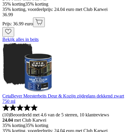
35% korting
35% korting
35% korting, voordeelprijs: 24.04 euro met Club Karwei
36
.
99
Prijs: 36.99 euro
Bekijk alles in beits
CetaBever Meesterbeits Deur & Kozijn zijdeglans dekkend zwart
750 ml
(
10
)
Beoordeeld met 4.6 van de 5 sterren, 10 klantreviews
24.04
met Club Karwei
35% korting
35% korting
35% korting, voordeelprijs: 24.04 euro met Club Karwei