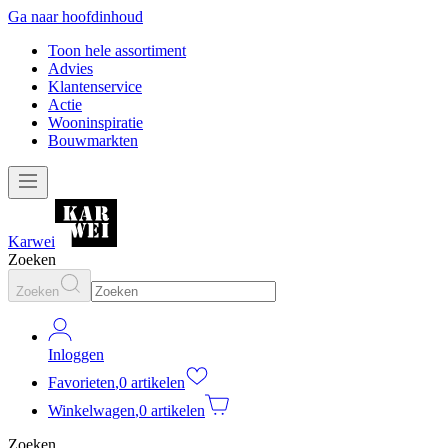
Ga naar hoofdinhoud
Toon hele assortiment
Advies
Klantenservice
Actie
Wooninspiratie
Bouwmarkten
Karwei
Zoeken
Zoeken
Inloggen
Favorieten
,
0 artikelen
Winkelwagen
,
0 artikelen
Zoeken