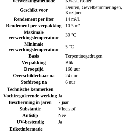
Verwerkingsmethode
Kwast
,
Roller
Deuren
,
Gevelbetimmeringen
,
Geschikt voor
Kozijnen
Rendement per liter
14 m²/L
Rendement per verpakking
10.5 m²
Maximale
30 °C
verwerkingstemperatuur
Minimale
5 °C
verwerkingstemperatuur
Basis
Terpentinegedragen
Verpakking
Blik
Droogtijd
168 uur
Overschilderbaar na
24 uur
Stofdroog na
6 uur
Technische kenmerken
Vochtregulerende werking
Ja
Bescherming in jaren
7 jaar
Substantie
Vloeistof
Antislip
Nee
UV-bestendig
Ja
Etiketinformatie