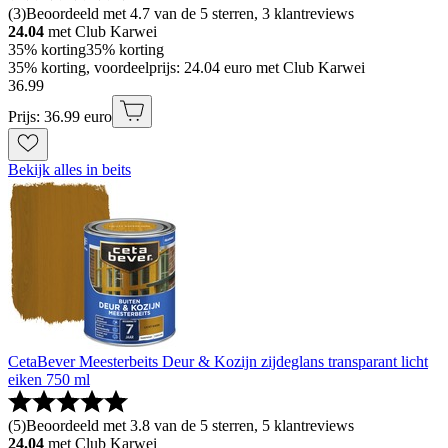
(
3
)
Beoordeeld met 4.7 van de 5 sterren, 3 klantreviews
24.04
met Club Karwei
35% korting
35% korting
35% korting, voordeelprijs: 24.04 euro met Club Karwei
36
.
99
Prijs: 36.99 euro
Bekijk alles in beits
CetaBever Meesterbeits Deur & Kozijn zijdeglans transparant licht
eiken 750 ml
(
5
)
Beoordeeld met 3.8 van de 5 sterren, 5 klantreviews
24.04
met Club Karwei