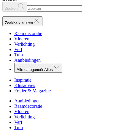
Zoeken
Zoekbalk sluiten
Raamdecoratie
Vloeren
Verlichting
Verf
Tuin
Aanbiedingen
Alle categorieën
Alles
Inspiratie
Klusadvies
Folder & Magazine
Aanbiedingen
Raamdecoratie
Vloeren
Verlichting
Verf
Tuin