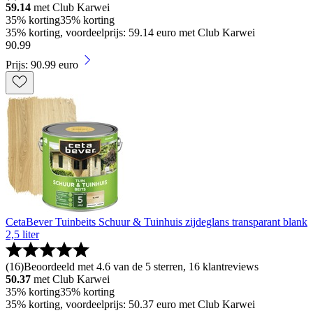
59.14
met Club Karwei
35% korting
35% korting
35% korting, voordeelprijs: 59.14 euro met Club Karwei
90
.
99
Prijs: 90.99 euro
CetaBever Tuinbeits Schuur & Tuinhuis zijdeglans transparant blank
2,5 liter
(
16
)
Beoordeeld met 4.6 van de 5 sterren, 16 klantreviews
50.37
met Club Karwei
35% korting
35% korting
35% korting, voordeelprijs: 50.37 euro met Club Karwei