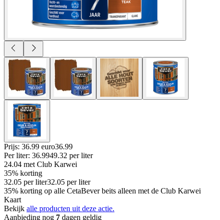
Prijs: 36.99 euro
36
.
99
Per
liter
:
36.99
49.32
per
liter
24.04
met Club Karwei
35% korting
32.05
per
liter
32.05
per
liter
35% korting op alle CetaBever beits alleen met de Club Karwei
Kaart
Bekijk
alle producten uit deze actie.
Aanbieding nog
7
dagen geldig