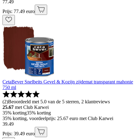
77
.
49
Prijs: 77.49 euro
CetaBever Snelbeits Gevel & Kozijn zijdemat transparant mahonie
750 ml
(
2
)
Beoordeeld met 5.0 van de 5 sterren, 2 klantreviews
25.67
met Club Karwei
35% korting
35% korting
35% korting, voordeelprijs: 25.67 euro met Club Karwei
39
.
49
Prijs: 39.49 euro