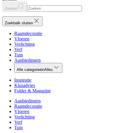
Zoeken
Zoekbalk sluiten
Raamdecoratie
Vloeren
Verlichting
Verf
Tuin
Aanbiedingen
Alle categorieën
Alles
Inspiratie
Klusadvies
Folder & Magazine
Aanbiedingen
Raamdecoratie
Vloeren
Verlichting
Verf
Tuin