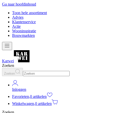
Ga naar hoofdinhoud
Toon hele assortiment
Advies
Klantenservice
Actie
Wooninspiratie
Bouwmarkten
Karwei
Zoeken
Zoeken
Inloggen
Favorieten
,
0 artikelen
Winkelwagen
,
0 artikelen
Zoeken