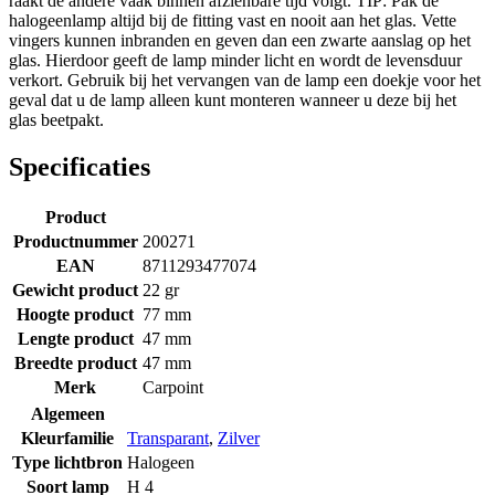
raakt de andere vaak binnen afzienbare tijd volgt. TIP: Pak de
halogeenlamp altijd bij de fitting vast en nooit aan het glas. Vette
vingers kunnen inbranden en geven dan een zwarte aanslag op het
glas. Hierdoor geeft de lamp minder licht en wordt de levensduur
verkort. Gebruik bij het vervangen van de lamp een doekje voor het
geval dat u de lamp alleen kunt monteren wanneer u deze bij het
glas beetpakt.
Specificaties
Product
Productnummer
200271
EAN
8711293477074
Gewicht product
22 gr
Hoogte product
77 mm
Lengte product
47 mm
Breedte product
47 mm
Merk
Carpoint
Algemeen
Kleurfamilie
Transparant
,
Zilver
Type lichtbron
Halogeen
Soort lamp
H 4