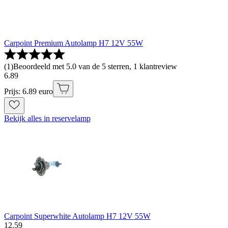
Carpoint Premium Autolamp H7 12V 55W
(
1
)
Beoordeeld met 5.0 van de 5 sterren, 1 klantreview
6
.
89
Prijs: 6.89 euro
Bekijk alles in reservelamp
Carpoint Superwhite Autolamp H7 12V 55W
12
.
59