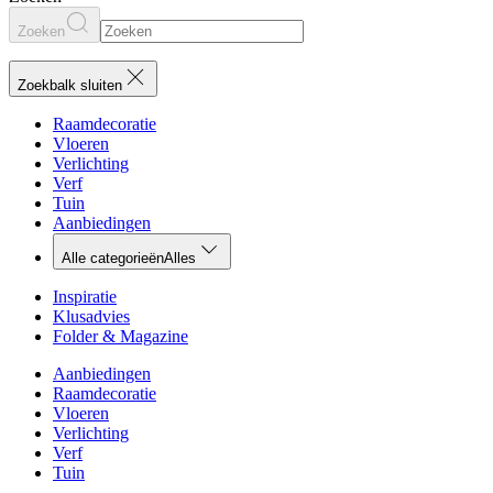
Zoeken
Zoekbalk sluiten
Raamdecoratie
Vloeren
Verlichting
Verf
Tuin
Aanbiedingen
Alle categorieën
Alles
Inspiratie
Klusadvies
Folder & Magazine
Aanbiedingen
Raamdecoratie
Vloeren
Verlichting
Verf
Tuin