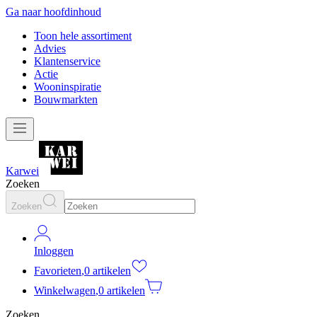
Ga naar hoofdinhoud
Toon hele assortiment
Advies
Klantenservice
Actie
Wooninspiratie
Bouwmarkten
Karwei
Zoeken
Zoeken
Inloggen
Favorieten
,
0 artikelen
Winkelwagen
,
0 artikelen
Zoeken