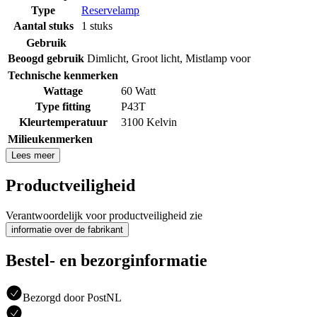
Type
Reservelamp
Aantal stuks
1 stuks
Gebruik
Beoogd gebruik
Dimlicht
,
Groot licht
,
Mistlamp voor
Technische kenmerken
Wattage
60 Watt
Type fitting
P43T
Kleurtemperatuur
3100 Kelvin
Milieukenmerken
Lees meer
Productveiligheid
Verantwoordelijk voor productveiligheid zie
informatie over de fabrikant
Bestel- en bezorginformatie
Bezorgd door PostNL