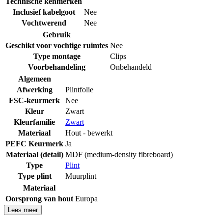
Technische kenmerken
Inclusief kabelgoot
Nee
Vochtwerend
Nee
Gebruik
Geschikt voor vochtige ruimtes
Nee
Type montage
Clips
Voorbehandeling
Onbehandeld
Algemeen
Afwerking
Plintfolie
FSC-keurmerk
Nee
Kleur
Zwart
Kleurfamilie
Zwart
Materiaal
Hout - bewerkt
PEFC Keurmerk
Ja
Materiaal (detail)
MDF (medium-density fibreboard)
Type
Plint
Type plint
Muurplint
Materiaal
Oorsprong van hout
Europa
Lees meer