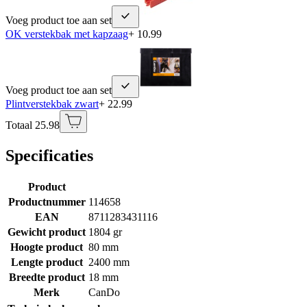
Voeg product toe aan set
OK verstekbak met kapzaag
+ 10.99
Voeg product toe aan set
Plintverstekbak zwart
+ 22.99
Totaal 25.98
Specificaties
Product
Productnummer
114658
EAN
8711283431116
Gewicht product
1804 gr
Hoogte product
80 mm
Lengte product
2400 mm
Breedte product
18 mm
Merk
CanDo