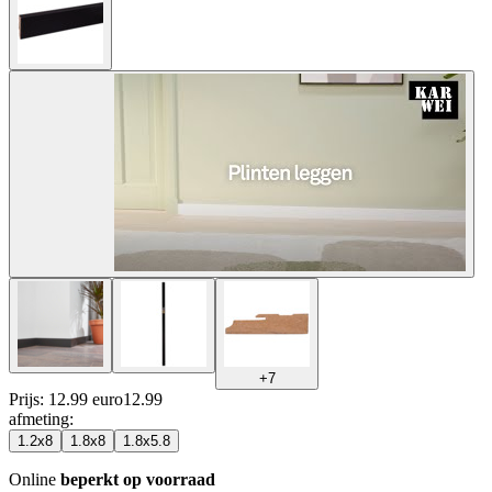
+
7
Prijs: 12.99 euro
12
.
99
afmeting
:
1.2x8
1.8x8
1.8x5.8
Online
beperkt op voorraad