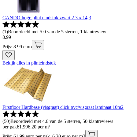
CANDO hoge plint eindstuk zwart 2,3 x 14,3
(
1
)
Beoordeeld met 5.0 van de 5 sterren, 1 klantreview
8
.
99
Prijs: 8.99 euro
Bekijk alles in plinteindstuk
Firstfloor Hardbase (visgraat) click pvc/visgraat laminaat 10m2
(
50
)
Beoordeeld met 4.6 van de 5 sterren, 50 klantreviews
per pak
61
.
99
6.20 per m²
Prijs: 61.99 euro per pak, 6.20 euro per m2