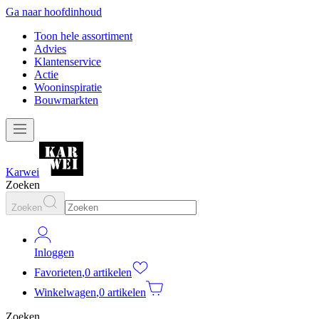
Ga naar hoofdinhoud
Toon hele assortiment
Advies
Klantenservice
Actie
Wooninspiratie
Bouwmarkten
Karwei
Zoeken
Zoeken
Inloggen
Favorieten
,
0 artikelen
Winkelwagen
,
0 artikelen
Zoeken