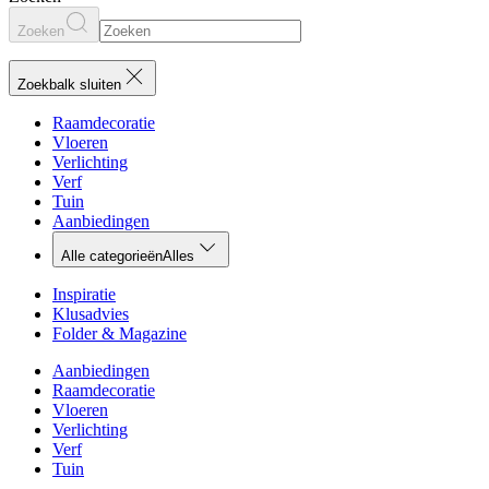
Zoeken
Zoekbalk sluiten
Raamdecoratie
Vloeren
Verlichting
Verf
Tuin
Aanbiedingen
Alle categorieën
Alles
Inspiratie
Klusadvies
Folder & Magazine
Aanbiedingen
Raamdecoratie
Vloeren
Verlichting
Verf
Tuin