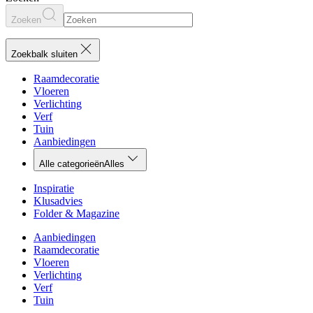
Zoeken
Zoekbalk sluiten
Raamdecoratie
Vloeren
Verlichting
Verf
Tuin
Aanbiedingen
Alle categorieën
Alles
Inspiratie
Klusadvies
Folder & Magazine
Aanbiedingen
Raamdecoratie
Vloeren
Verlichting
Verf
Tuin