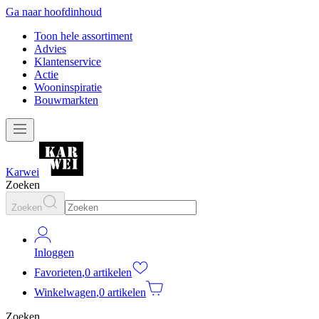
Ga naar hoofdinhoud
Toon hele assortiment
Advies
Klantenservice
Actie
Wooninspiratie
Bouwmarkten
Karwei
Zoeken
Zoeken
Inloggen
Favorieten
,
0 artikelen
Winkelwagen
,
0 artikelen
Zoeken