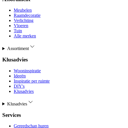
Meubelen
Raamdecoratie
Verlichting
Vloeren
Tuin
Alle merken
Assortiment
Klusadvies
Wooninspiratie
Ideeën
Inspiratie per ruimte
DIY's
Klusadvies
Klusadvies
Services
Gereedschap huren