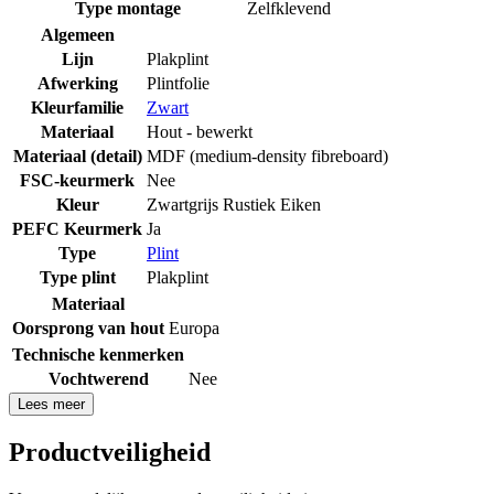
Type montage
Zelfklevend
Algemeen
Lijn
Plakplint
Afwerking
Plintfolie
Kleurfamilie
Zwart
Materiaal
Hout - bewerkt
Materiaal (detail)
MDF (medium-density fibreboard)
FSC-keurmerk
Nee
Kleur
Zwartgrijs Rustiek Eiken
PEFC Keurmerk
Ja
Type
Plint
Type plint
Plakplint
Materiaal
Oorsprong van hout
Europa
Technische kenmerken
Vochtwerend
Nee
Lees meer
Productveiligheid