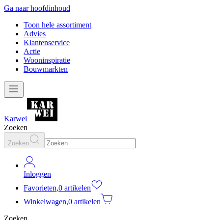
Ga naar hoofdinhoud
Toon hele assortiment
Advies
Klantenservice
Actie
Wooninspiratie
Bouwmarkten
Karwei
Zoeken
Zoeken
Inloggen
Favorieten
,
0 artikelen
Winkelwagen
,
0 artikelen
Zoeken