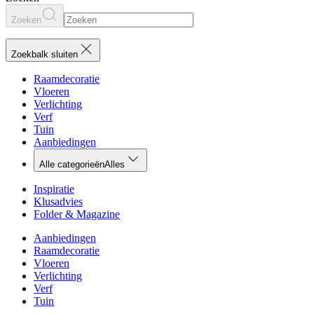
Zoeken
Zoekbalk sluiten
Raamdecoratie
Vloeren
Verlichting
Verf
Tuin
Aanbiedingen
Alle categorieën
Alles
Inspiratie
Klusadvies
Folder & Magazine
Aanbiedingen
Raamdecoratie
Vloeren
Verlichting
Verf
Tuin