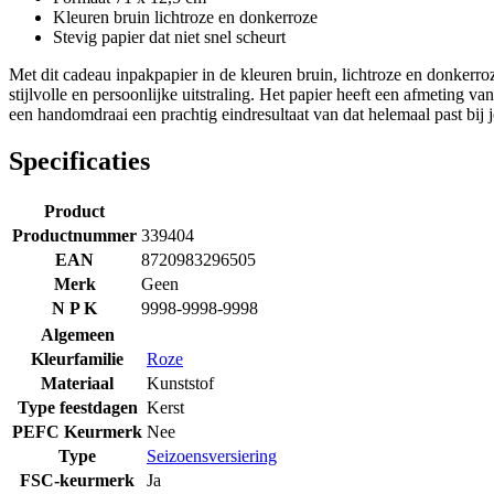
Kleuren bruin lichtroze en donkerroze
Stevig papier dat niet snel scheurt
Met dit cadeau inpakpapier in de kleuren bruin, lichtroze en donkerro
stijlvolle en persoonlijke uitstraling. Het papier heeft een afmeting v
een handomdraai een prachtig eindresultaat van dat helemaal past bij
Specificaties
Product
Productnummer
339404
EAN
8720983296505
Merk
Geen
N P K
9998-9998-9998
Algemeen
Kleurfamilie
Roze
Materiaal
Kunststof
Type feestdagen
Kerst
PEFC Keurmerk
Nee
Type
Seizoensversiering
FSC-keurmerk
Ja