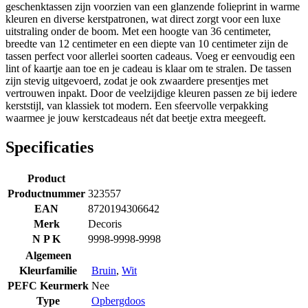
geschenktassen zijn voorzien van een glanzende folieprint in warme
kleuren en diverse kerstpatronen, wat direct zorgt voor een luxe
uitstraling onder de boom. Met een hoogte van 36 centimeter,
breedte van 12 centimeter en een diepte van 10 centimeter zijn de
tassen perfect voor allerlei soorten cadeaus. Voeg er eenvoudig een
lint of kaartje aan toe en je cadeau is klaar om te stralen. De tassen
zijn stevig uitgevoerd, zodat je ook zwaardere presentjes met
vertrouwen inpakt. Door de veelzijdige kleuren passen ze bij iedere
kerststijl, van klassiek tot modern. Een sfeervolle verpakking
waarmee je jouw kerstcadeaus nét dat beetje extra meegeeft.
Specificaties
Product
Productnummer
323557
EAN
8720194306642
Merk
Decoris
N P K
9998-9998-9998
Algemeen
Kleurfamilie
Bruin
,
Wit
PEFC Keurmerk
Nee
Type
Opbergdoos