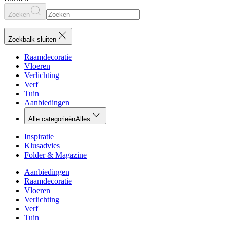
Zoeken
Zoekbalk sluiten
Raamdecoratie
Vloeren
Verlichting
Verf
Tuin
Aanbiedingen
Alle categorieën
Alles
Inspiratie
Klusadvies
Folder & Magazine
Aanbiedingen
Raamdecoratie
Vloeren
Verlichting
Verf
Tuin