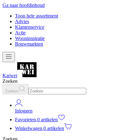
Ga naar hoofdinhoud
Toon hele assortiment
Advies
Klantenservice
Actie
Wooninspiratie
Bouwmarkten
Karwei
Zoeken
Zoeken
Inloggen
Favorieten
,
0 artikelen
Winkelwagen
,
0 artikelen
Zoeken