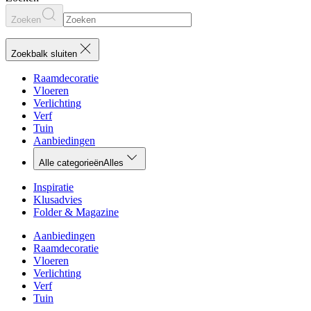
Zoeken
Zoekbalk sluiten
Raamdecoratie
Vloeren
Verlichting
Verf
Tuin
Aanbiedingen
Alle categorieën
Alles
Inspiratie
Klusadvies
Folder & Magazine
Aanbiedingen
Raamdecoratie
Vloeren
Verlichting
Verf
Tuin