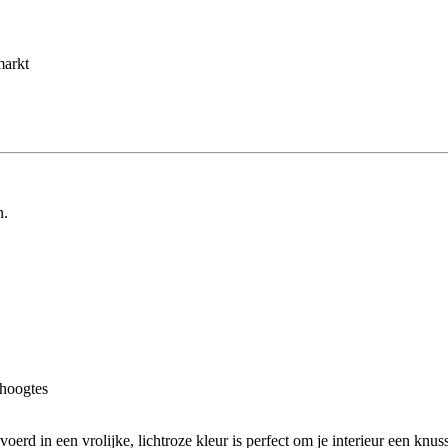
markt
n.
 hoogtes
voerd in een vrolijke, lichtroze kleur is perfect om je interieur een kn