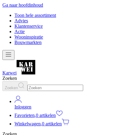
Ga naar hoofdinhoud
Toon hele assortiment
Advies
Klantenservice
Actie
Wooninspiratie
Bouwmarkten
Karwei
Zoeken
Zoeken
Inloggen
Favorieten
,
0 artikelen
Winkelwagen
,
0 artikelen
Zoeken