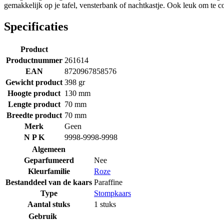
gemakkelijk op je tafel, vensterbank of nachtkastje. Ook leuk om te
Specificaties
Product
Productnummer
261614
EAN
8720967858576
Gewicht product
398 gr
Hoogte product
130 mm
Lengte product
70 mm
Breedte product
70 mm
Merk
Geen
N P K
9998-9998-9998
Algemeen
Geparfumeerd
Nee
Kleurfamilie
Roze
Bestanddeel van de kaars
Paraffine
Type
Stompkaars
Aantal stuks
1 stuks
Gebruik