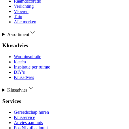
Raamdecoratie
Verlichting
Vloeren
Tuin
Alle merken
Assortiment
Klusadvies
Wooninspiratie
Ideeën
Inspiratie per ruimte
DIY's
Klusadvies
Klusadvies
Services
Gereedschap huren
Klusservice
Advies aan huis
PostNL afhaalpunt