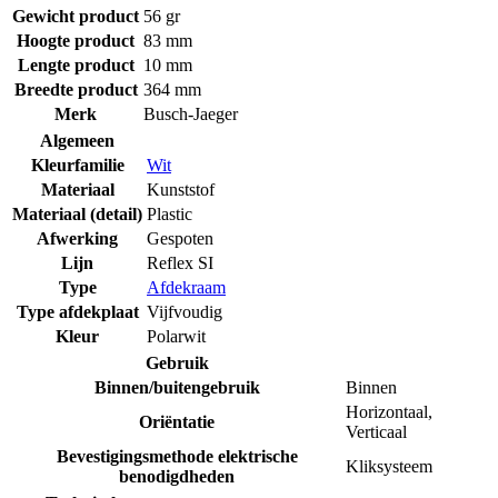
Gewicht product
56 gr
Hoogte product
83 mm
Lengte product
10 mm
Breedte product
364 mm
Merk
Busch-Jaeger
Algemeen
Kleurfamilie
Wit
Materiaal
Kunststof
Materiaal (detail)
Plastic
Afwerking
Gespoten
Lijn
Reflex SI
Type
Afdekraam
Type afdekplaat
Vijfvoudig
Kleur
Polarwit
Gebruik
Binnen/buitengebruik
Binnen
Horizontaal
,
Oriëntatie
Verticaal
Bevestigingsmethode elektrische
Kliksysteem
benodigdheden