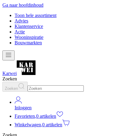
Ga naar hoofdinhoud
Toon hele assortiment
Advies
Klantenservice
Actie
Wooninspiratie
Bouwmarkten
Karwei
Zoeken
Zoeken
Inloggen
Favorieten
,
0 artikelen
Winkelwagen
,
0 artikelen
Zoeken