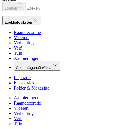
Zoeken
Zoekbalk sluiten
Raamdecoratie
Vloeren
Verlichting
Verf
Tuin
Aanbiedingen
Alle categorieën
Alles
Inspiratie
Klusadvies
Folder & Magazine
Aanbiedingen
Raamdecoratie
Vloeren
Verlichting
Verf
Tuin