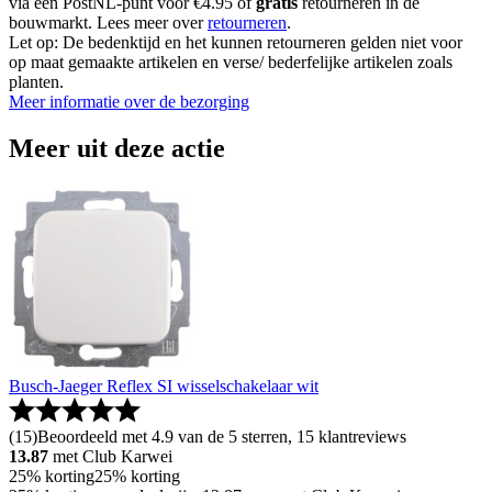
via een PostNL-punt voor €4.95 of
gratis
retourneren in de
bouwmarkt. Lees meer over
retourneren
.
Let op: De bedenktijd en het kunnen retourneren gelden niet voor
op maat gemaakte artikelen en verse/ bederfelijke artikelen zoals
planten.
Meer informatie over de bezorging
Meer uit deze actie
Busch-Jaeger Reflex SI wisselschakelaar wit
(
15
)
Beoordeeld met 4.9 van de 5 sterren, 15 klantreviews
13.87
met Club Karwei
25% korting
25% korting