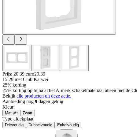
Prijs: 20.39 euro
20
.
39
15.29
met Club Karwei
25% korting
25% korting op bijna al het A-merk schakelmateriaal alleen met de Cl
Bekijk
alle producten uit deze actie.
Aanbieding nog
9
dagen geldig
Kleur
:
Mat wit
Zwart
Type afdekplaat
:
Drievoudig
Dubbelvoudig
Enkelvoudig