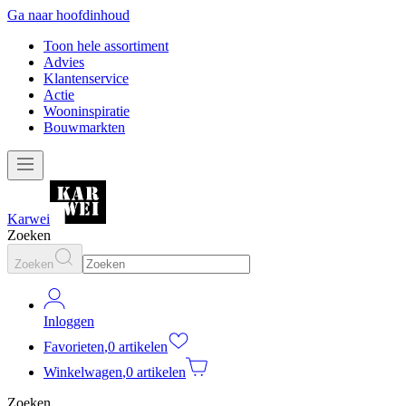
Ga naar hoofdinhoud
Toon hele assortiment
Advies
Klantenservice
Actie
Wooninspiratie
Bouwmarkten
Karwei
Zoeken
Zoeken
Inloggen
Favorieten
,
0 artikelen
Winkelwagen
,
0 artikelen
Zoeken