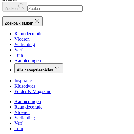
Zoeken
Zoekbalk sluiten
Raamdecoratie
Vloeren
Verlichting
Verf
Tuin
Aanbiedingen
Alle categorieën
Alles
Inspiratie
Klusadvies
Folder & Magazine
Aanbiedingen
Raamdecoratie
Vloeren
Verlichting
Verf
Tuin