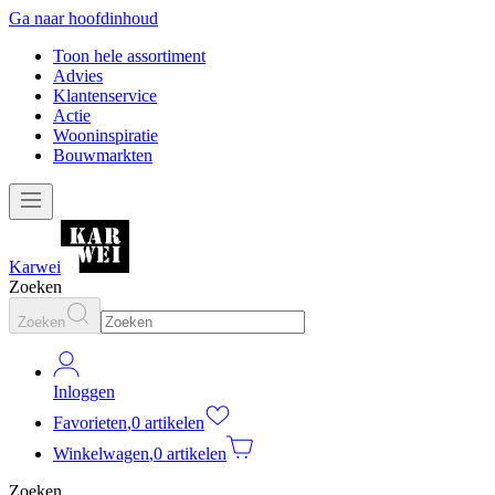
Ga naar hoofdinhoud
Toon hele assortiment
Advies
Klantenservice
Actie
Wooninspiratie
Bouwmarkten
Karwei
Zoeken
Zoeken
Inloggen
Favorieten
,
0 artikelen
Winkelwagen
,
0 artikelen
Zoeken