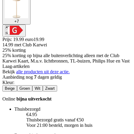
+
7
Prijs: 19.99 euro
19
.
99
14.99
met Club Karwei
25% korting
25% korting op bijna alle buitenverlichting alleen met de Club
Karwei Kaart, M.u.v. lichtbronnen, TL-buizen, Philips Hue en Vast
Laag-artikelen
Bekijk
alle producten uit deze actie.
Aanbieding nog
7
dagen geldig
Kleur
:
Beige
Groen
Wit
Zwart
Online
bijna uitverkocht
Thuisbezorgd
€4.95
Thuisbezorgd gratis vanaf €50
Voor 21:00 besteld, morgen in huis