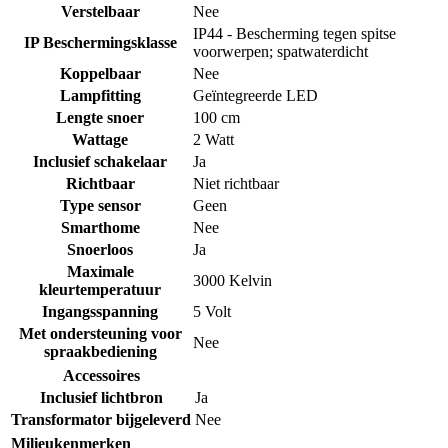
Verstelbaar
Nee
IP44 - Bescherming tegen spitse
IP Beschermingsklasse
voorwerpen; spatwaterdicht
Koppelbaar
Nee
Lampfitting
Geïntegreerde LED
Lengte snoer
100 cm
Wattage
2 Watt
Inclusief schakelaar
Ja
Richtbaar
Niet richtbaar
Type sensor
Geen
Smarthome
Nee
Snoerloos
Ja
Maximale
3000 Kelvin
kleurtemperatuur
Ingangsspanning
5 Volt
Met ondersteuning voor
Nee
spraakbediening
Accessoires
Inclusief lichtbron
Ja
Transformator bijgeleverd
Nee
Milieukenmerken