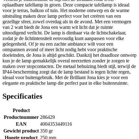
oplaadbare tafellamp in groen. Deze compacte tafellamp is ideaal
voor je terras, balkon of tuin. Het moderne ontwerp en de warme
uitstraling maken deze lamp perfect voor het creëren van een
gezellige sfeer, zowel overdag als in de avond. Met een vermogen
van 2 watt biedt de Jona een warm wit licht dat je ruimte
uitnodigend verlicht. De lamp is dimbaar via de lichtschakelaar,
zodat je de lichtintensiteit eenvoudig kunt aanpassen voor elke
gelegenheid. Of je nu een zachte ambiance wilt voor een
ontspannen avond of meer licht nodig hebt voor praktische
doeleinden, de Jona is altijd geschikt. Dankzij het draadloze ontwerp
kun je de lamp gemakkelijk overal neerzetten zonder je zorgen te
maken over stopcontacten. De metaal behuizing biedt stijl, terwijl de
IP44-bescherming zorgt dat de lamp bestand is tegen lichte regen,
ideaal voor buitengebruik. Met de Brilliant Jona kies je voor een
elegante en praktische lamp die perfect past in elke buitenruimte.
Specificaties
Product
Productnummer
286429
EAN
4004353449116
Gewicht product
350 gr
Hoogte product
250 mm