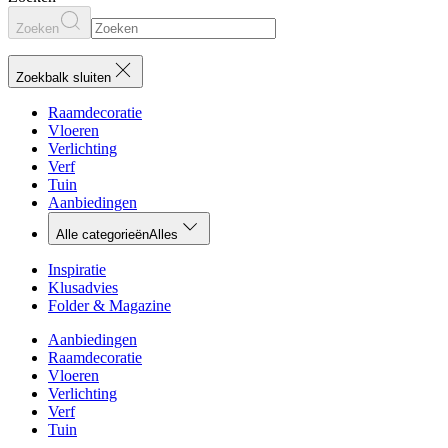
Zoeken
Zoekbalk sluiten
Raamdecoratie
Vloeren
Verlichting
Verf
Tuin
Aanbiedingen
Alle categorieën
Alles
Inspiratie
Klusadvies
Folder & Magazine
Aanbiedingen
Raamdecoratie
Vloeren
Verlichting
Verf
Tuin