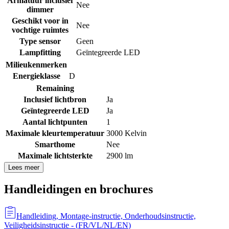
Armatuur inclusief
Nee
dimmer
Geschikt voor in
Nee
vochtige ruimtes
Type sensor
Geen
Lampfitting
Geïntegreerde LED
Milieukenmerken
Energieklasse
D
Remaining
Inclusief lichtbron
Ja
Geïntegreerde LED
Ja
Aantal lichtpunten
1
Maximale kleurtemperatuur
3000 Kelvin
Smarthome
Nee
Maximale lichtsterkte
2900 lm
Lees meer
Handleidingen en brochures
Handleiding, Montage-instructie, Onderhoudsinstructie,
Veiligheidsinstructie
- (
FR/VL/NL/EN
)