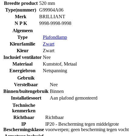
Breedte product
520 mm
Type(nummer)
G99904A06
Merk
BRILLIANT
N P K
9998-9998-9998
Algemeen
Type
Plafondlamp
Kleurfamilie
Zwart
Kleur
Zwart
Inclusief ventilator
Nee
Materiaal
Kunststof
,
Metaal
Energiebron
Netspanning
Gebruik
Verstelbaar
Nee
Binnen/buitengebruik
Binnen
Installatiesoort
Aan plafond gemonteerd
Technische
kenmerken
Richtbaar
Richtbaar
IP
IP20 - Bescherming tegen middelgrote
Beschermingsklasse
voorwerpen; geen bescherming tegen vocht