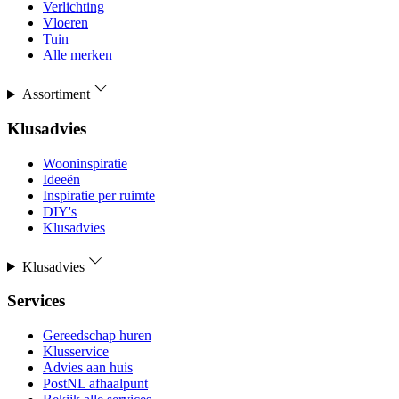
Verlichting
Vloeren
Tuin
Alle merken
Assortiment
Klusadvies
Wooninspiratie
Ideeën
Inspiratie per ruimte
DIY's
Klusadvies
Klusadvies
Services
Gereedschap huren
Klusservice
Advies aan huis
PostNL afhaalpunt