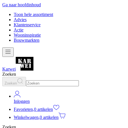
Ga naar hoofdinhoud
Toon hele assortiment
Advies
Klantenservice
Actie
Wooninspiratie
Bouwmarkten
Karwei
Zoeken
Zoeken
Inloggen
Favorieten
,
0 artikelen
Winkelwagen
,
0 artikelen
Zoeken