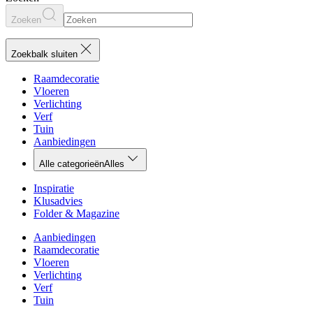
Zoeken
Zoekbalk sluiten
Raamdecoratie
Vloeren
Verlichting
Verf
Tuin
Aanbiedingen
Alle categorieën
Alles
Inspiratie
Klusadvies
Folder & Magazine
Aanbiedingen
Raamdecoratie
Vloeren
Verlichting
Verf
Tuin