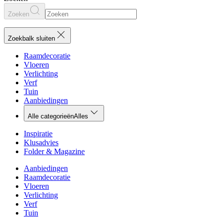
Zoeken
Zoekbalk sluiten
Raamdecoratie
Vloeren
Verlichting
Verf
Tuin
Aanbiedingen
Alle categorieën
Alles
Inspiratie
Klusadvies
Folder & Magazine
Aanbiedingen
Raamdecoratie
Vloeren
Verlichting
Verf
Tuin