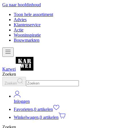
Ga naar hoofdinhoud
Toon hele assortiment
Advies
Klantenservice
Actie
Wooninspiratie
Bouwmarkten
Karwei
Zoeken
Zoeken
Inloggen
Favorieten
,
0 artikelen
Winkelwagen
,
0 artikelen
Zoeken