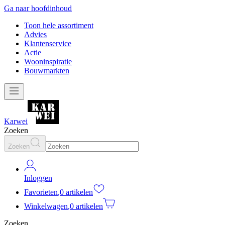
Ga naar hoofdinhoud
Toon hele assortiment
Advies
Klantenservice
Actie
Wooninspiratie
Bouwmarkten
Karwei
Zoeken
Zoeken
Inloggen
Favorieten
,
0 artikelen
Winkelwagen
,
0 artikelen
Zoeken