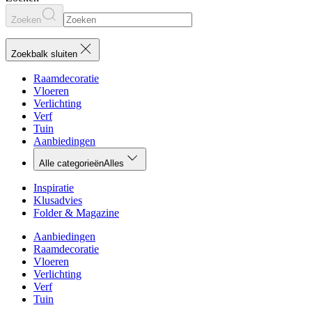
Zoeken
Zoekbalk sluiten
Raamdecoratie
Vloeren
Verlichting
Verf
Tuin
Aanbiedingen
Alle categorieën
Alles
Inspiratie
Klusadvies
Folder & Magazine
Aanbiedingen
Raamdecoratie
Vloeren
Verlichting
Verf
Tuin