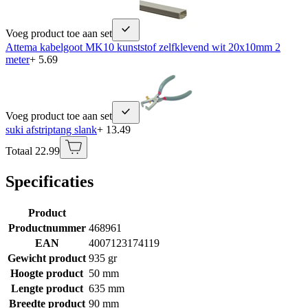
Voeg product toe aan set
Attema kabelgoot MK10 kunststof zelfklevend wit 20x10mm 2
meter
+ 5.69
Voeg product toe aan set
suki afstriptang slank
+ 13.49
Totaal 22.99
Specificaties
Product
Productnummer
468961
EAN
4007123174119
Gewicht product
935 gr
Hoogte product
50 mm
Lengte product
635 mm
Breedte product
90 mm