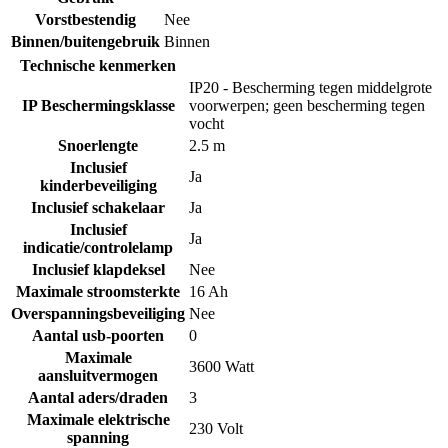
Vorstbestendig
Nee
Binnen/buitengebruik
Binnen
Technische kenmerken
IP20 - Bescherming tegen middelgrote
IP Beschermingsklasse
voorwerpen; geen bescherming tegen
vocht
Snoerlengte
2.5 m
Inclusief
Ja
kinderbeveiliging
Inclusief schakelaar
Ja
Inclusief
Ja
indicatie/controlelamp
Inclusief klapdeksel
Nee
Maximale stroomsterkte
16 Ah
Overspanningsbeveiliging
Nee
Aantal usb-poorten
0
Maximale
3600 Watt
aansluitvermogen
Aantal aders/draden
3
Maximale elektrische
230 Volt
spanning