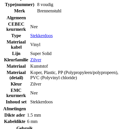
Type(nummer)
8 voudig
Merk
Brennenstuhl
Algemeen
CEBEC
Nee
keurmerk
Type
Stekkerdoos
Materiaal
Vinyl
kabel
Lijn
Super Solid
Kleurfamilie
Zilver
Materiaal
Kunststof
Materiaal
Koper
,
Plastic
,
PP (Polypropyleen/polypropeen)
,
(detail)
PVC (Polyvinyl chloride)
Kleur
Zilver
EMC
Nee
keurmerk
Inhoud set
Stekkerdoos
Afmetingen
Dikte ader
1.5 mm
Kabeldikte
6 mm
Gebruik