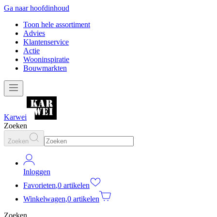
Ga naar hoofdinhoud
Toon hele assortiment
Advies
Klantenservice
Actie
Wooninspiratie
Bouwmarkten
Karwei
Zoeken
Zoeken
Inloggen
Favorieten
,
0 artikelen
Winkelwagen
,
0 artikelen
Zoeken