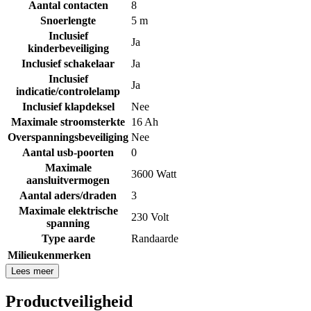
Aantal contacten
8
Snoerlengte
5 m
Inclusief
Ja
kinderbeveiliging
Inclusief schakelaar
Ja
Inclusief
Ja
indicatie/controlelamp
Inclusief klapdeksel
Nee
Maximale stroomsterkte
16 Ah
Overspanningsbeveiliging
Nee
Aantal usb-poorten
0
Maximale
3600 Watt
aansluitvermogen
Aantal aders/draden
3
Maximale elektrische
230 Volt
spanning
Type aarde
Randaarde
Milieukenmerken
Lees meer
Productveiligheid