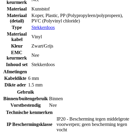
keurmerk
Materiaal
Kunststof
Materiaal
Koper
,
Plastic
,
PP (Polypropyleen/polypropeen)
,
(detail)
PVC (Polyvinyl chloride)
Type
Stekkerdoos
Materiaal
Vinyl
kabel
Kleur
Zwart/Grijs
EMC
Nee
keurmerk
Inhoud set
Stekkerdoos
Afmetingen
Kabeldikte
6 mm
Dikte ader
1.5 mm
Gebruik
Binnen/buitengebruik
Binnen
Vorstbestendig
Nee
Technische kenmerken
IP20 - Bescherming tegen middelgrote
IP Beschermingsklasse
voorwerpen; geen bescherming tegen
vocht