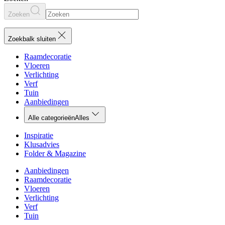
Zoeken
Zoekbalk sluiten
Raamdecoratie
Vloeren
Verlichting
Verf
Tuin
Aanbiedingen
Alle categorieën
Alles
Inspiratie
Klusadvies
Folder & Magazine
Aanbiedingen
Raamdecoratie
Vloeren
Verlichting
Verf
Tuin