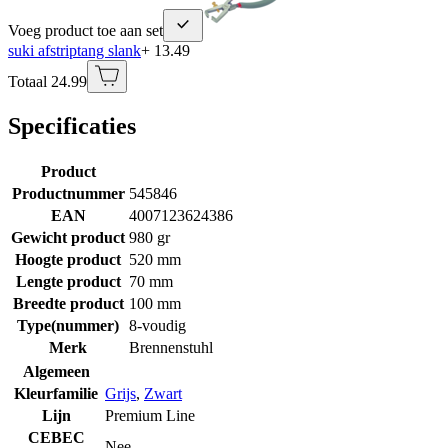
Voeg product toe aan set
suki afstriptang slank
+ 13.49
Totaal 24.99
Specificaties
Product
Productnummer
545846
EAN
4007123624386
Gewicht product
980 gr
Hoogte product
520 mm
Lengte product
70 mm
Breedte product
100 mm
Type(nummer)
8-voudig
Merk
Brennenstuhl
Algemeen
Kleurfamilie
Grijs
,
Zwart
Lijn
Premium Line
CEBEC
Nee