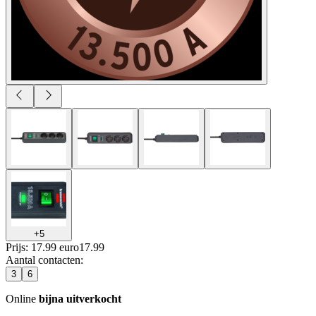
+
5
Prijs: 17.99 euro
17
.
99
Aantal contacten
:
3
6
Online
bijna uitverkocht