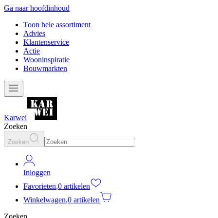
Ga naar hoofdinhoud
Toon hele assortiment
Advies
Klantenservice
Actie
Wooninspiratie
Bouwmarkten
Karwei
Zoeken
Zoeken
Inloggen
Favorieten
,
0 artikelen
Winkelwagen
,
0 artikelen
Zoeken