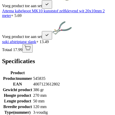
Voeg product toe aan set
Attema kabelgoot MK10 kunststof zelfklevend wit 20x10mm 2
meter
+ 5.69
Voeg product toe aan set
suki afstriptang slank
+ 13.49
Totaal 17.99
Specificaties
Product
Productnummer
545835
EAN
4007123612802
Gewicht product
386 gr
Hoogte product
270 mm
Lengte product
50 mm
Breedte product
120 mm
Type(nummer)
3-voudig