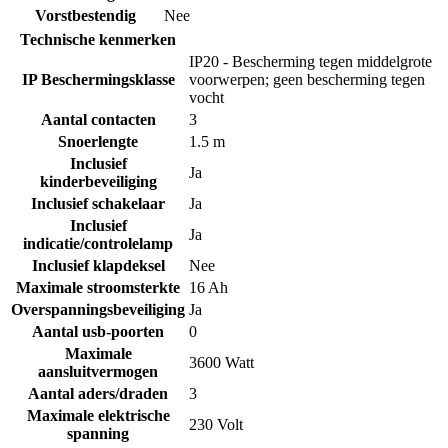
Vorstbestendig
Nee
Technische kenmerken
IP20 - Bescherming tegen middelgrote
IP Beschermingsklasse
voorwerpen; geen bescherming tegen
vocht
Aantal contacten
3
Snoerlengte
1.5 m
Inclusief
Ja
kinderbeveiliging
Inclusief schakelaar
Ja
Inclusief
Ja
indicatie/controlelamp
Inclusief klapdeksel
Nee
Maximale stroomsterkte
16 Ah
Overspanningsbeveiliging
Ja
Aantal usb-poorten
0
Maximale
3600 Watt
aansluitvermogen
Aantal aders/draden
3
Maximale elektrische
230 Volt
spanning