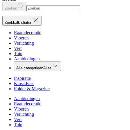
Zoeken
Zoekbalk sluiten
Raamdecoratie
Vloeren
Verlichting
Verf
Tuin
Aanbiedingen
Alle categorieën
Alles
Inspiratie
Klusadvies
Folder & Magazine
Aanbiedingen
Raamdecoratie
Vloeren
Verlichting
Verf
Tuin