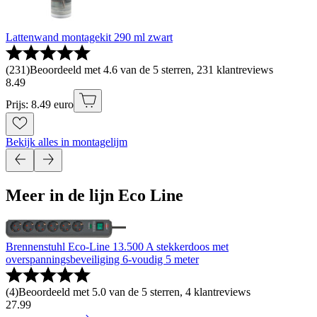
Lattenwand montagekit 290 ml zwart
(
231
)
Beoordeeld met 4.6 van de 5 sterren, 231 klantreviews
8
.
49
Prijs: 8.49 euro
Bekijk alles in montagelijm
Meer in de lijn Eco Line
Brennenstuhl Eco-Line 13.500 A stekkerdoos met
overspanningsbeveiliging 6-voudig 5 meter
(
4
)
Beoordeeld met 5.0 van de 5 sterren, 4 klantreviews
27
.
99