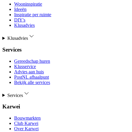
Wooninspiratie
Ideeën
Inspiratie per ruimte
DIY's
Klusadvies
Klusadvies
Services
Gereedschap huren
Klusservice
Advies aan huis
PostNL afhaalpunt
Bekijk alle services
Services
Karwei
Bouwmarkten
Club Karwei
Over Karwei