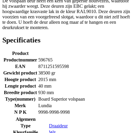
De volspaan deur heeft een kern van geperste houtvezels, waardoor
hij zwaarder weegt. Deze deuren zijn EBC gelakt; een
hoogwaardige krasvaste lak in de kleur RAL9010. Deze deuren zijn
voorzien van een voorgefreesd slotgat, waardoor u dit niet zelf hoeft
te doen. U hoeft de deur alleen nog maar af te hangen en een
deurkrukset te monteren.
Specificaties
Product
Productnummer
596765
EAN
8711251595598
Gewicht product
38500 gr
Hoogte product
2015 mm
Lengte product
40 mm
Breedte product
930 mm
Type(nummer)
Board Superior volspaan
Merk
Lundia
N P K
9998-9998-9998
Algemeen
Type
Draaideur
Kleurfamilie
Wit