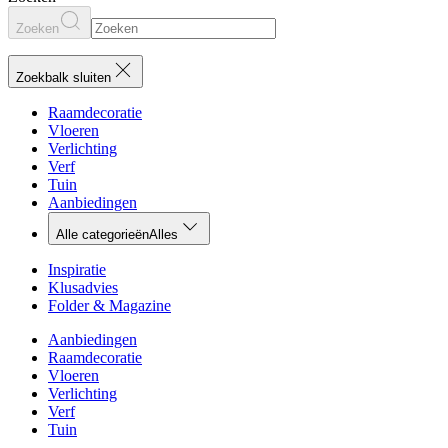
Zoeken
Zoekbalk sluiten
Raamdecoratie
Vloeren
Verlichting
Verf
Tuin
Aanbiedingen
Alle categorieën
Alles
Inspiratie
Klusadvies
Folder & Magazine
Aanbiedingen
Raamdecoratie
Vloeren
Verlichting
Verf
Tuin