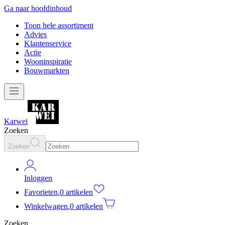
Ga naar hoofdinhoud
Toon hele assortiment
Advies
Klantenservice
Actie
Wooninspiratie
Bouwmarkten
Karwei
Zoeken
Zoeken
Inloggen
Favorieten
,
0 artikelen
Winkelwagen
,
0 artikelen
Zoeken