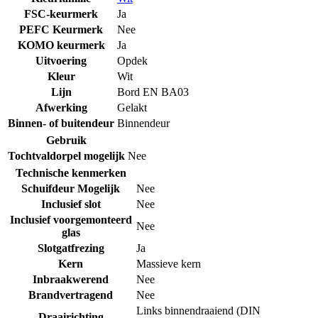
FSC-keurmerk
Ja
PEFC Keurmerk
Nee
KOMO keurmerk
Ja
Uitvoering
Opdek
Kleur
Wit
Lijn
Bord EN BA03
Afwerking
Gelakt
Binnen- of buitendeur
Binnendeur
Gebruik
Tochtvaldorpel mogelijk
Nee
Technische kenmerken
Schuifdeur Mogelijk
Nee
Inclusief slot
Nee
Inclusief voorgemonteerd
Nee
glas
Slotgatfrezing
Ja
Kern
Massieve kern
Inbraakwerend
Nee
Brandvertragend
Nee
Links binnendraaiend (DIN
Draairichting