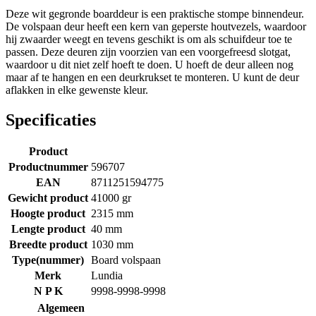
Deze wit gegronde boarddeur is een praktische stompe binnendeur.
De volspaan deur heeft een kern van geperste houtvezels, waardoor
hij zwaarder weegt en tevens geschikt is om als schuifdeur toe te
passen. Deze deuren zijn voorzien van een voorgefreesd slotgat,
waardoor u dit niet zelf hoeft te doen. U hoeft de deur alleen nog
maar af te hangen en een deurkrukset te monteren. U kunt de deur
aflakken in elke gewenste kleur.
Specificaties
Product
Productnummer
596707
EAN
8711251594775
Gewicht product
41000 gr
Hoogte product
2315 mm
Lengte product
40 mm
Breedte product
1030 mm
Type(nummer)
Board volspaan
Merk
Lundia
N P K
9998-9998-9998
Algemeen