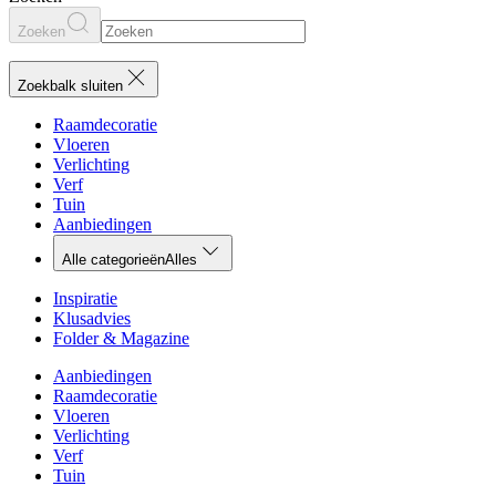
Zoeken
Zoekbalk sluiten
Raamdecoratie
Vloeren
Verlichting
Verf
Tuin
Aanbiedingen
Alle categorieën
Alles
Inspiratie
Klusadvies
Folder & Magazine
Aanbiedingen
Raamdecoratie
Vloeren
Verlichting
Verf
Tuin