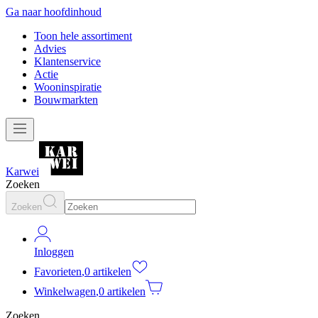
Ga naar hoofdinhoud
Toon hele assortiment
Advies
Klantenservice
Actie
Wooninspiratie
Bouwmarkten
Karwei
Zoeken
Zoeken
Inloggen
Favorieten
,
0 artikelen
Winkelwagen
,
0 artikelen
Zoeken