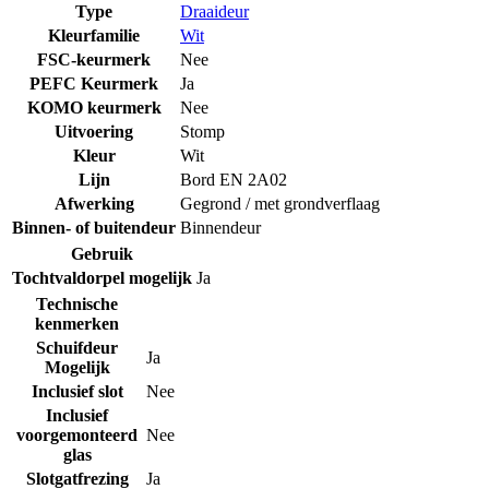
Type
Draaideur
Kleurfamilie
Wit
FSC-keurmerk
Nee
PEFC Keurmerk
Ja
KOMO keurmerk
Nee
Uitvoering
Stomp
Kleur
Wit
Lijn
Bord EN 2A02
Afwerking
Gegrond / met grondverflaag
Binnen- of buitendeur
Binnendeur
Gebruik
Tochtvaldorpel mogelijk
Ja
Technische
kenmerken
Schuifdeur
Ja
Mogelijk
Inclusief slot
Nee
Inclusief
voorgemonteerd
Nee
glas
Slotgatfrezing
Ja