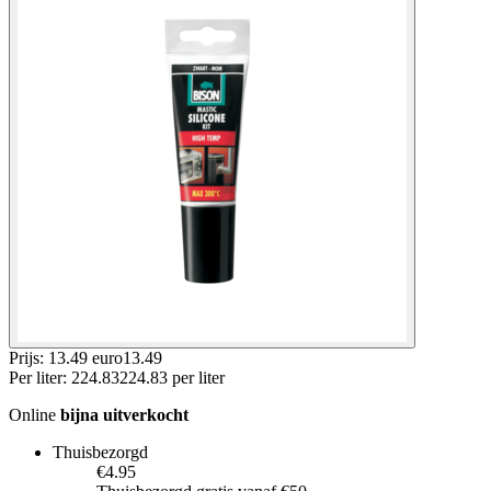
Prijs: 13.49 euro
13
.
49
Per
liter
:
224.83
224.83
per
liter
Online
bijna uitverkocht
Thuisbezorgd
€4.95