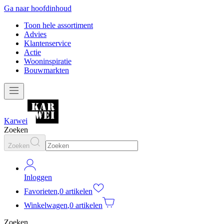
Ga naar hoofdinhoud
Toon hele assortiment
Advies
Klantenservice
Actie
Wooninspiratie
Bouwmarkten
Karwei
Zoeken
Zoeken
Inloggen
Favorieten
,
0 artikelen
Winkelwagen
,
0 artikelen
Zoeken