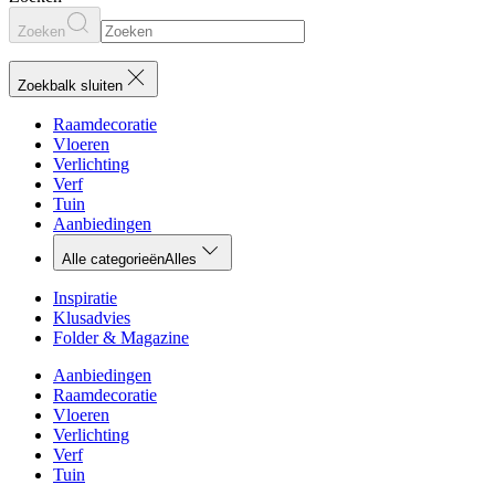
Zoeken
Zoekbalk sluiten
Raamdecoratie
Vloeren
Verlichting
Verf
Tuin
Aanbiedingen
Alle categorieën
Alles
Inspiratie
Klusadvies
Folder & Magazine
Aanbiedingen
Raamdecoratie
Vloeren
Verlichting
Verf
Tuin