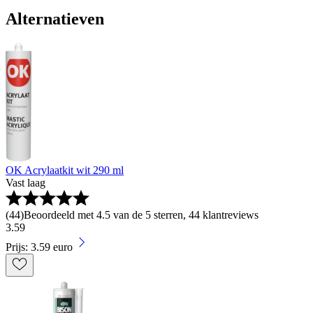
Alternatieven
OK Acrylaatkit wit 290 ml
Vast laag
(
44
)
Beoordeeld met 4.5 van de 5 sterren, 44 klantreviews
3
.
59
Prijs: 3.59 euro