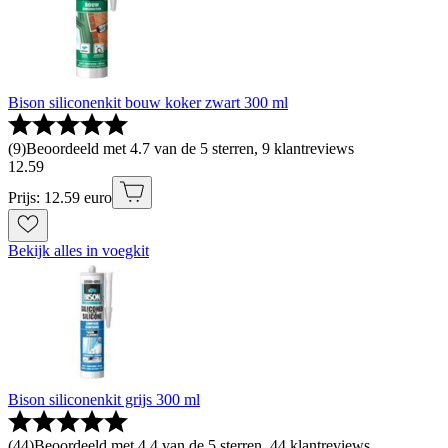
Bison siliconenkit bouw koker zwart 300 ml
(
9
)
Beoordeeld met 4.7 van de 5 sterren, 9 klantreviews
12
.
59
Prijs: 12.59 euro
Bekijk alles in voegkit
Bison siliconenkit grijs 300 ml
(
44
)
Beoordeeld met 4.4 van de 5 sterren, 44 klantreviews