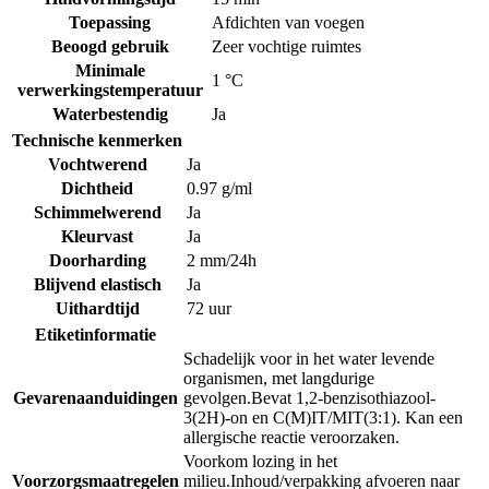
Toepassing
Afdichten van voegen
Beoogd gebruik
Zeer vochtige ruimtes
Minimale
1 °C
verwerkingstemperatuur
Waterbestendig
Ja
Technische kenmerken
Vochtwerend
Ja
Dichtheid
0.97 g/ml
Schimmelwerend
Ja
Kleurvast
Ja
Doorharding
2 mm/24h
Blijvend elastisch
Ja
Uithardtijd
72 uur
Etiketinformatie
Schadelijk voor in het water levende
organismen, met langdurige
Gevarenaanduidingen
gevolgen.
Bevat 1,2-benzisothiazool-
3(2H)-on en C(M)IT/MIT(3:1). Kan een
allergische reactie veroorzaken.
Voorkom lozing in het
Voorzorgsmaatregelen
milieu.
Inhoud/verpakking afvoeren naar