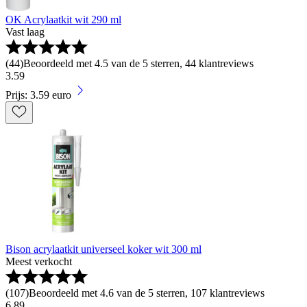
OK Acrylaatkit wit 290 ml
Vast laag
(
44
)
Beoordeeld met 4.5 van de 5 sterren, 44 klantreviews
3
.
59
Prijs: 3.59 euro
Bison acrylaatkit universeel koker wit 300 ml
Meest verkocht
(
107
)
Beoordeeld met 4.6 van de 5 sterren, 107 klantreviews
6
.
89