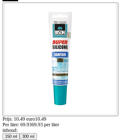
Prijs: 10.49 euro
10
.
49
Per
liter
:
69.93
69.93
per
liter
inhoud
:
150 ml
300 ml