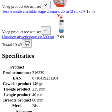
Voeg product toe aan set
Tesa Sensitive schilderstape 25mm x 25 m (2 stuks)
+ 13.59
Voeg product toe aan set
Handson afwerkspray kit 500 ml
+ 7.69
Totaal 10.49
Specificaties
Product
Productnummer
516239
EAN
8710439231204
Gewicht product
146 gr
Hoogte product
235 mm
Lengte product
40 mm
Breedte product
60 mm
Merk
Bison
Algemeen