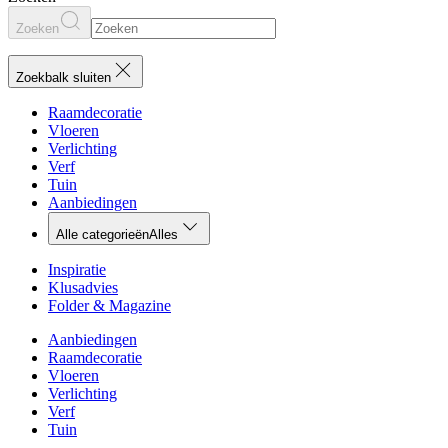
Zoeken
Zoekbalk sluiten
Raamdecoratie
Vloeren
Verlichting
Verf
Tuin
Aanbiedingen
Alle categorieën
Alles
Inspiratie
Klusadvies
Folder & Magazine
Aanbiedingen
Raamdecoratie
Vloeren
Verlichting
Verf
Tuin