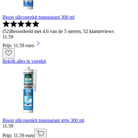
Bison siliconenkit transparant 300 ml
(
52
)
Beoordeeld met 4.6 van de 5 sterren, 52 klantreviews
11
.
59
Prijs: 11.59 euro
Bekijk alles in voegkit
Bison siliconenkit transparant grijs 300 ml
11
.
59
Prijs: 11.59 euro