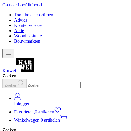
Ga naar hoofdinhoud
Toon hele assortiment
Advies
Klantenservice
Actie
Wooninspiratie
Bouwmarkten
Karwei
Zoeken
Zoeken
Inloggen
Favorieten
,
0 artikelen
Winkelwagen
,
0 artikelen
Zoeken