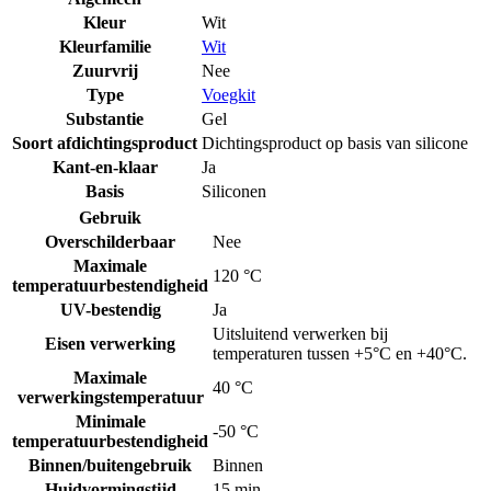
Kleur
Wit
Kleurfamilie
Wit
Zuurvrij
Nee
Type
Voegkit
Substantie
Gel
Soort afdichtingsproduct
Dichtingsproduct op basis van silicone
Kant-en-klaar
Ja
Basis
Siliconen
Gebruik
Overschilderbaar
Nee
Maximale
120 °C
temperatuurbestendigheid
UV-bestendig
Ja
Uitsluitend verwerken bij
Eisen verwerking
temperaturen tussen +5°C en +40°C.
Maximale
40 °C
verwerkingstemperatuur
Minimale
-50 °C
temperatuurbestendigheid
Binnen/buitengebruik
Binnen
Huidvormingstijd
15 min