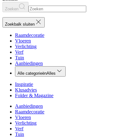
Zoeken
Zoekbalk sluiten
Raamdecoratie
Vloeren
Verlichting
Verf
Tuin
Aanbiedingen
Alle categorieën
Alles
Inspiratie
Klusadvies
Folder & Magazine
Aanbiedingen
Raamdecoratie
Vloeren
Verlichting
Verf
Tuin