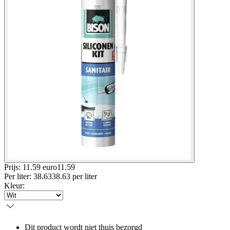
Prijs: 11.59 euro
11
.
59
Per
liter
:
38.63
38.63
per
liter
Kleur
:
Dit product wordt niet thuis bezorgd