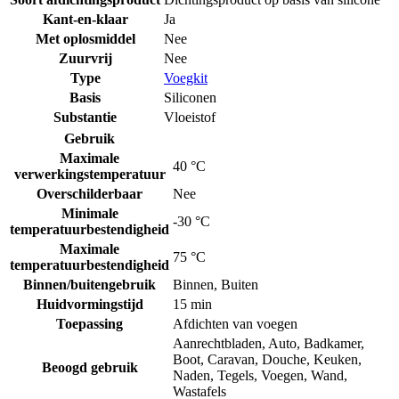
Kant-en-klaar
Ja
Met oplosmiddel
Nee
Zuurvrij
Nee
Type
Voegkit
Basis
Siliconen
Substantie
Vloeistof
Gebruik
Maximale
40 °C
verwerkingstemperatuur
Overschilderbaar
Nee
Minimale
-30 °C
temperatuurbestendigheid
Maximale
75 °C
temperatuurbestendigheid
Binnen/buitengebruik
Binnen
,
Buiten
Huidvormingstijd
15 min
Toepassing
Afdichten van voegen
Aanrechtbladen
,
Auto
,
Badkamer
,
Boot
,
Caravan
,
Douche
,
Keuken
,
Beoogd gebruik
Naden
,
Tegels
,
Voegen
,
Wand
,
Wastafels