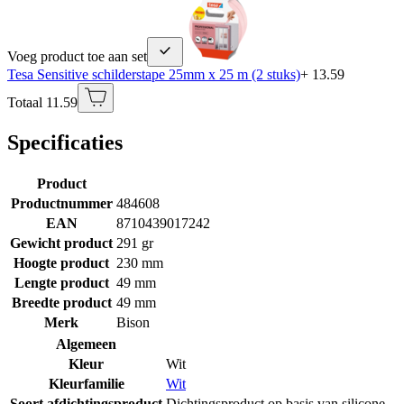
Voeg product toe aan set
Tesa Sensitive schilderstape 25mm x 25 m (2 stuks)
+ 13.59
Totaal 11.59
Specificaties
Product
Productnummer
484608
EAN
8710439017242
Gewicht product
291 gr
Hoogte product
230 mm
Lengte product
49 mm
Breedte product
49 mm
Merk
Bison
Algemeen
Kleur
Wit
Kleurfamilie
Wit
Soort afdichtingsproduct
Dichtingsproduct op basis van silicone