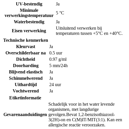
UV-bestendig
Ja
Minimale
5 °C
verwerkingstemperatuur
Waterbestendig
Ja
Uitsluitend verwerken bij
Eisen verwerking
temperaturen tussen +5°C en +40°C.
Technische kenmerken
Kleurvast
Ja
Overschilderbaar na
0.5 uur
Dichtheid
0.97 g/ml
Doorharding
5 mm/24h
Blijvend elastisch
Ja
Schimmelwerend
Ja
Uithardtijd
24 uur
Vochtwerend
Ja
Etiketinformatie
Schadelijk voor in het water levende
organismen, met langdurige
Gevarenaanduidingen
gevolgen.
Bevat 1,2-benzisothiazool-
3(2H)-on en C(M)IT/MIT(3:1). Kan een
allergische reactie veroorzaken.