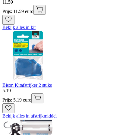
11
.
59
Prijs: 11.59 euro
Bekijk alles in kit
Bison Kitafstrijker 2 stuks
5
.
19
Prijs: 5.19 euro
Bekijk alles in afstrijkmiddel