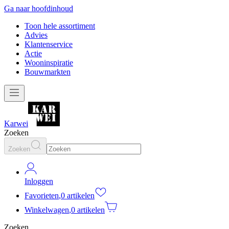
Ga naar hoofdinhoud
Toon hele assortiment
Advies
Klantenservice
Actie
Wooninspiratie
Bouwmarkten
Karwei
Zoeken
Zoeken
Inloggen
Favorieten
,
0 artikelen
Winkelwagen
,
0 artikelen
Zoeken