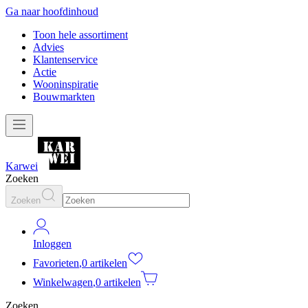
Ga naar hoofdinhoud
Toon hele assortiment
Advies
Klantenservice
Actie
Wooninspiratie
Bouwmarkten
Karwei
Zoeken
Zoeken
Inloggen
Favorieten
,
0 artikelen
Winkelwagen
,
0 artikelen
Zoeken