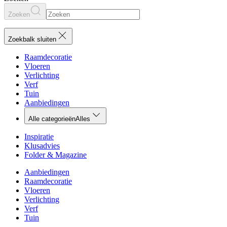
Zoeken
Zoekbalk sluiten
Raamdecoratie
Vloeren
Verlichting
Verf
Tuin
Aanbiedingen
Alle categorieën
Alles
Inspiratie
Klusadvies
Folder & Magazine
Aanbiedingen
Raamdecoratie
Vloeren
Verlichting
Verf
Tuin