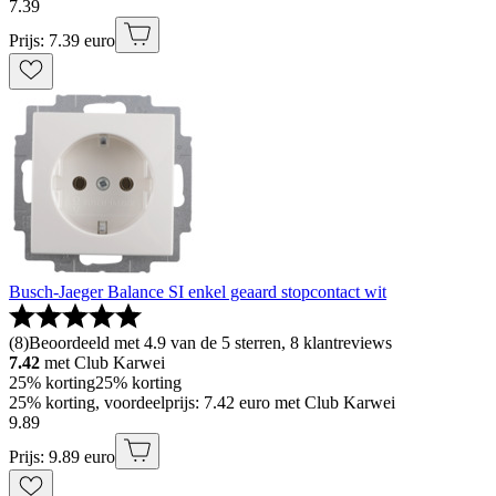
7
.
39
Prijs: 7.39 euro
Busch-Jaeger Balance SI enkel geaard stopcontact wit
(
8
)
Beoordeeld met 4.9 van de 5 sterren, 8 klantreviews
7.42
met Club Karwei
25% korting
25% korting
25% korting, voordeelprijs: 7.42 euro met Club Karwei
9
.
89
Prijs: 9.89 euro