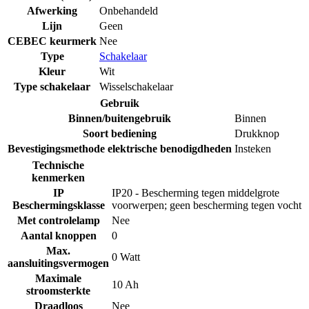
Afwerking
Onbehandeld
Lijn
Geen
CEBEC keurmerk
Nee
Type
Schakelaar
Kleur
Wit
Type schakelaar
Wisselschakelaar
Gebruik
Binnen/buitengebruik
Binnen
Soort bediening
Drukknop
Bevestigingsmethode elektrische benodigdheden
Insteken
Technische
kenmerken
IP
IP20 - Bescherming tegen middelgrote
Beschermingsklasse
voorwerpen; geen bescherming tegen vocht
Met controlelamp
Nee
Aantal knoppen
0
Max.
0 Watt
aansluitingsvermogen
Maximale
10 Ah
stroomsterkte
Draadloos
Nee