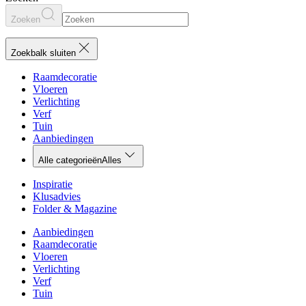
Zoeken
Zoekbalk sluiten
Raamdecoratie
Vloeren
Verlichting
Verf
Tuin
Aanbiedingen
Alle categorieën
Alles
Inspiratie
Klusadvies
Folder & Magazine
Aanbiedingen
Raamdecoratie
Vloeren
Verlichting
Verf
Tuin