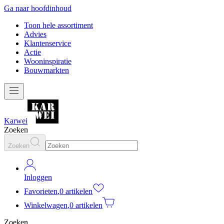
Ga naar hoofdinhoud
Toon hele assortiment
Advies
Klantenservice
Actie
Wooninspiratie
Bouwmarkten
Karwei
Zoeken
Zoeken
Inloggen
Favorieten
,
0 artikelen
Winkelwagen
,
0 artikelen
Zoeken