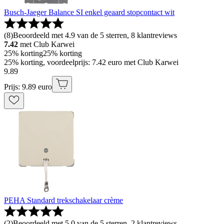
Busch-Jaeger Balance SI enkel geaard stopcontact wit
(
8
)
Beoordeeld met 4.9 van de 5 sterren, 8 klantreviews
7.42
met Club Karwei
25% korting
25% korting
25% korting, voordeelprijs: 7.42 euro met Club Karwei
9
.
89
Prijs: 9.89 euro
PEHA Standard trekschakelaar crème
(
2
)
Beoordeeld met 5.0 van de 5 sterren, 2 klantreviews