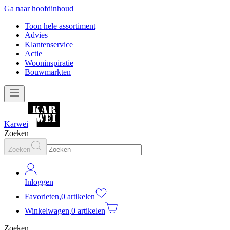
Ga naar hoofdinhoud
Toon hele assortiment
Advies
Klantenservice
Actie
Wooninspiratie
Bouwmarkten
Karwei
Zoeken
Zoeken
Inloggen
Favorieten
,
0 artikelen
Winkelwagen
,
0 artikelen
Zoeken