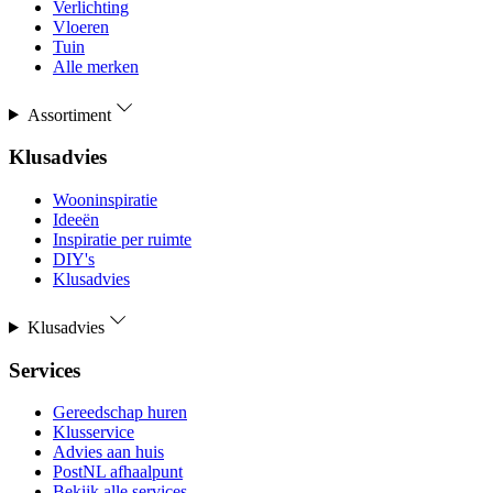
Verlichting
Vloeren
Tuin
Alle merken
Assortiment
Klusadvies
Wooninspiratie
Ideeën
Inspiratie per ruimte
DIY's
Klusadvies
Klusadvies
Services
Gereedschap huren
Klusservice
Advies aan huis
PostNL afhaalpunt
Bekijk alle services