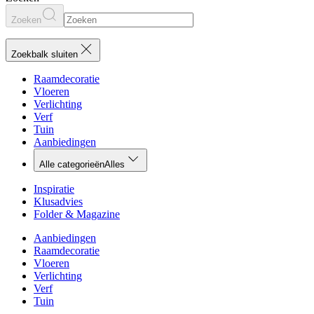
Zoeken
Zoekbalk sluiten
Raamdecoratie
Vloeren
Verlichting
Verf
Tuin
Aanbiedingen
Alle categorieën
Alles
Inspiratie
Klusadvies
Folder & Magazine
Aanbiedingen
Raamdecoratie
Vloeren
Verlichting
Verf
Tuin