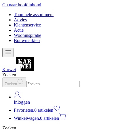
Ga naar hoofdinhoud
Toon hele assortiment
Advies
Klantenservice
Actie
Wooninspiratie
Bouwmarkten
Karwei
Zoeken
Zoeken
Inloggen
Favorieten
,
0 artikelen
Winkelwagen
,
0 artikelen
Zoeken