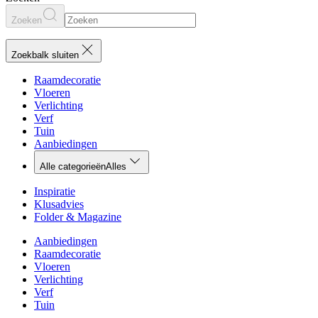
Zoeken
Zoekbalk sluiten
Raamdecoratie
Vloeren
Verlichting
Verf
Tuin
Aanbiedingen
Alle categorieën
Alles
Inspiratie
Klusadvies
Folder & Magazine
Aanbiedingen
Raamdecoratie
Vloeren
Verlichting
Verf
Tuin