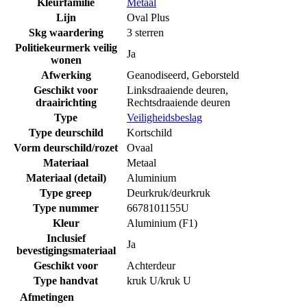
Kleurfamilie
Metaal
Lijn
Oval Plus
Skg waardering
3 sterren
Politiekeurmerk veilig
Ja
wonen
Afwerking
Geanodiseerd
,
Geborsteld
Geschikt voor
Linksdraaiende deuren
,
draairichting
Rechtsdraaiende deuren
Type
Veiligheidsbeslag
Type deurschild
Kortschild
Vorm deurschild/rozet
Ovaal
Materiaal
Metaal
Materiaal (detail)
Aluminium
Type greep
Deurkruk/deurkruk
Type nummer
6678101155U
Kleur
Aluminium (F1)
Inclusief
Ja
bevestigingsmateriaal
Geschikt voor
Achterdeur
Type handvat
kruk U/kruk U
Afmetingen