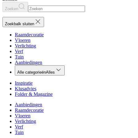
Zoeken
Zoekbalk sluiten
Raamdecoratie
Vloeren
Verlichting
Verf
Tuin
Aanbiedingen
Alle categorieën
Alles
Inspiratie
Klusadvies
Folder & Magazine
Aanbiedingen
Raamdecoratie
Vloeren
Verlichting
Verf
Tuin