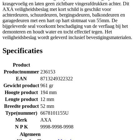
krasgevoelig en laten geen zichtbare vingerafdrukken achter. Dit
AXA veiligheidsbeslag met kort schild is geschikt voor
achterdeuren, schuurdeuren, bergingsdeuren, balkondeuren en
garagedeuren met een hart op hart slotmaat van 55mm. De
bijgeleverde seal voorkomt beschadiging van de verflaag bij het
demonteren en houdt water en tocht effectief tegen. Het
veiligheidsbeslag wordt geleverd inclusief bevestigingsmaterialen.
Specificaties
Product
Productnummer
236153
EAN
8713249322322
Gewicht product
961 gr
Hoogte product
194 mm
Lengte product
12 mm
Breedte product
52 mm
Type(nummer)
6678101155U
Merk
AXA
N P K
9998-9998-9998
Algemeen