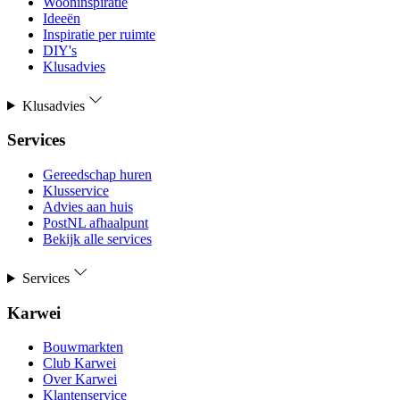
Wooninspiratie
Ideeën
Inspiratie per ruimte
DIY's
Klusadvies
Klusadvies
Services
Gereedschap huren
Klusservice
Advies aan huis
PostNL afhaalpunt
Bekijk alle services
Services
Karwei
Bouwmarkten
Club Karwei
Over Karwei
Klantenservice