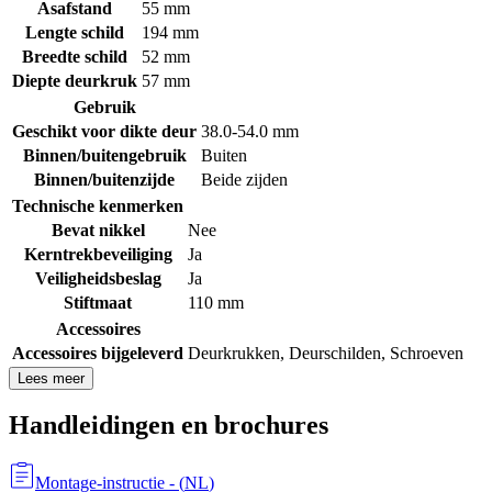
Asafstand
55 mm
Lengte schild
194 mm
Breedte schild
52 mm
Diepte deurkruk
57 mm
Gebruik
Geschikt voor dikte deur
38.0-54.0 mm
Binnen/buitengebruik
Buiten
Binnen/buitenzijde
Beide zijden
Technische kenmerken
Bevat nikkel
Nee
Kerntrekbeveiliging
Ja
Veiligheidsbeslag
Ja
Stiftmaat
110 mm
Accessoires
Accessoires bijgeleverd
Deurkrukken
,
Deurschilden
,
Schroeven
Lees meer
Handleidingen en brochures
Montage-instructie
- (
NL
)