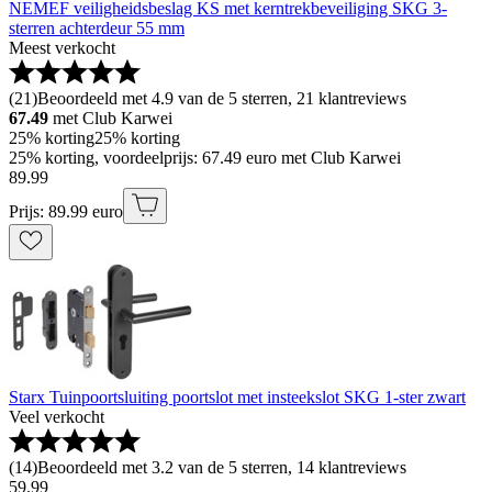
NEMEF veiligheidsbeslag KS met kerntrekbeveiliging SKG 3-
sterren achterdeur 55 mm
Meest verkocht
(
21
)
Beoordeeld met 4.9 van de 5 sterren, 21 klantreviews
67.49
met Club Karwei
25% korting
25% korting
25% korting, voordeelprijs: 67.49 euro met Club Karwei
89
.
99
Prijs: 89.99 euro
Starx Tuinpoortsluiting poortslot met insteekslot SKG 1-ster zwart
Veel verkocht
(
14
)
Beoordeeld met 3.2 van de 5 sterren, 14 klantreviews
59
.
99