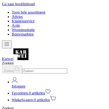
Ga naar hoofdinhoud
Toon hele assortiment
Advies
Klantenservice
Actie
Wooninspiratie
Bouwmarkten
Karwei
Zoeken
Zoeken
Inloggen
Favorieten
,
0 artikelen
Winkelwagen
,
0 artikelen
Zoeken