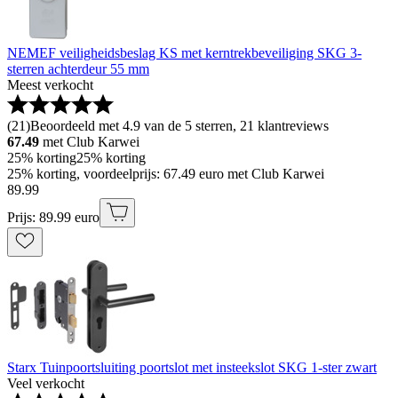
NEMEF veiligheidsbeslag KS met kerntrekbeveiliging SKG 3-
sterren achterdeur 55 mm
Meest verkocht
(
21
)
Beoordeeld met 4.9 van de 5 sterren, 21 klantreviews
67.49
met Club Karwei
25% korting
25% korting
25% korting, voordeelprijs: 67.49 euro met Club Karwei
89
.
99
Prijs: 89.99 euro
Starx Tuinpoortsluiting poortslot met insteekslot SKG 1-ster zwart
Veel verkocht