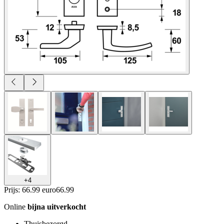
+
4
Prijs: 66.99 euro
66
.
99
Online
bijna uitverkocht
Thuisbezorgd