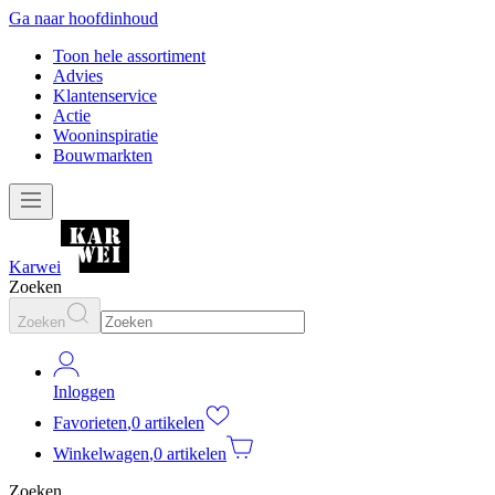
Ga naar hoofdinhoud
Toon hele assortiment
Advies
Klantenservice
Actie
Wooninspiratie
Bouwmarkten
Karwei
Zoeken
Zoeken
Inloggen
Favorieten
,
0 artikelen
Winkelwagen
,
0 artikelen
Zoeken