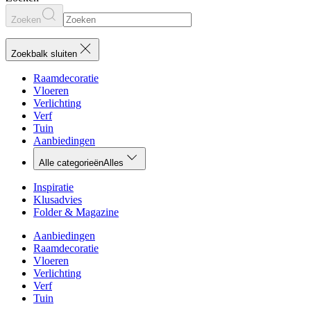
Zoeken
Zoekbalk sluiten
Raamdecoratie
Vloeren
Verlichting
Verf
Tuin
Aanbiedingen
Alle categorieën
Alles
Inspiratie
Klusadvies
Folder & Magazine
Aanbiedingen
Raamdecoratie
Vloeren
Verlichting
Verf
Tuin