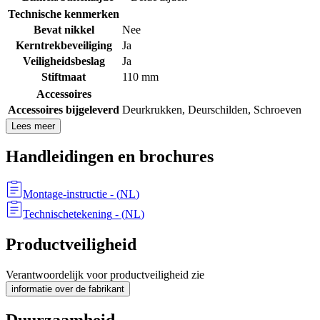
Technische kenmerken
Bevat nikkel
Nee
Kerntrekbeveiliging
Ja
Veiligheidsbeslag
Ja
Stiftmaat
110 mm
Accessoires
Accessoires bijgeleverd
Deurkrukken
,
Deurschilden
,
Schroeven
Lees meer
Handleidingen en brochures
Montage-instructie
- (
NL
)
Technischetekening
- (
NL
)
Productveiligheid
Verantwoordelijk voor productveiligheid zie
informatie over de fabrikant