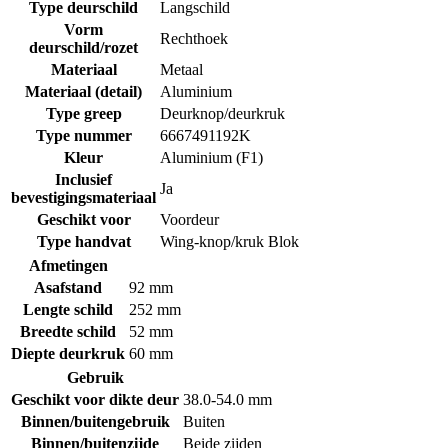
Type deurschild
Langschild
Vorm
Rechthoek
deurschild/rozet
Materiaal
Metaal
Materiaal (detail)
Aluminium
Type greep
Deurknop/deurkruk
Type nummer
6667491192K
Kleur
Aluminium (F1)
Inclusief
Ja
bevestigingsmateriaal
Geschikt voor
Voordeur
Type handvat
Wing-knop/kruk Blok
Afmetingen
Asafstand
92 mm
Lengte schild
252 mm
Breedte schild
52 mm
Diepte deurkruk
60 mm
Gebruik
Geschikt voor dikte deur
38.0-54.0 mm
Binnen/buitengebruik
Buiten
Binnen/buitenzijde
Beide zijden