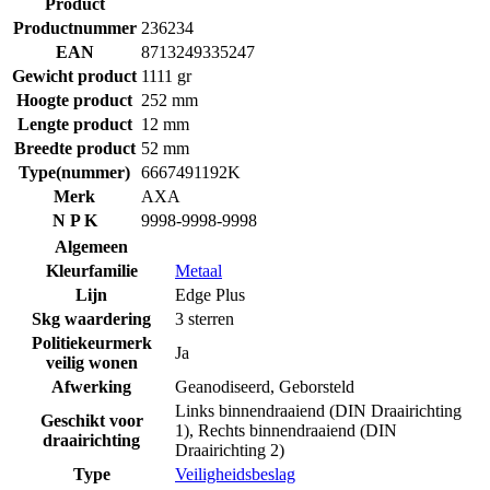
Product
Productnummer
236234
EAN
8713249335247
Gewicht product
1111 gr
Hoogte product
252 mm
Lengte product
12 mm
Breedte product
52 mm
Type(nummer)
6667491192K
Merk
AXA
N P K
9998-9998-9998
Algemeen
Kleurfamilie
Metaal
Lijn
Edge Plus
Skg waardering
3 sterren
Politiekeurmerk
Ja
veilig wonen
Afwerking
Geanodiseerd
,
Geborsteld
Links binnendraaiend (DIN Draairichting
Geschikt voor
1)
,
Rechts binnendraaiend (DIN
draairichting
Draairichting 2)
Type
Veiligheidsbeslag