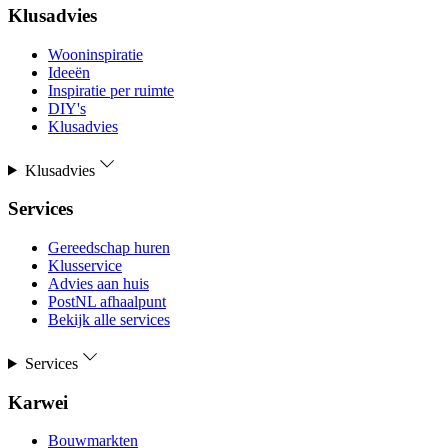
Klusadvies
Wooninspiratie
Ideeën
Inspiratie per ruimte
DIY's
Klusadvies
Klusadvies
Services
Gereedschap huren
Klusservice
Advies aan huis
PostNL afhaalpunt
Bekijk alle services
Services
Karwei
Bouwmarkten