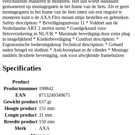
verschillende manieren te monteren. Het slot wordt standaard
gemonteerd op montagegaten in het frame van de fiets. Als er geen
montagegaten in het frame van de fiets zitten om een ringslot te
monteren kunt u de AXA Flex mount strips bestellen en gebruiken.
Safety description: * Beveiligingsniveau 11 * Voldoet aan de
Nederlandse ART 2 sterren norm * Goedgekeurd voor
fietsverzekering in NL/UK * Maximale beveiliging door extra plug
in mogelijkheid * Kinderbeveiliging * Comfort description: *
Ergonomische bedieningsknop Technical description: * Gehard
stalen beugel en slothuis * Anti-boorplaat in de cilinder * Montage
middels flexibele bevestiging, ook voor afwijkende framebuizen
Specificaties
Product
Productnummer
199842
EAN
8713249349671
Gewicht product
637 gr
Hoogte product
151 mm
Lengte product
31 mm
Breedte product
150 mm
Merk
AXA