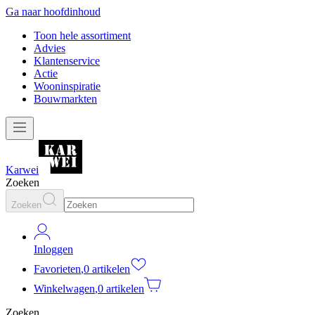
Ga naar hoofdinhoud
Toon hele assortiment
Advies
Klantenservice
Actie
Wooninspiratie
Bouwmarkten
Karwei
Zoeken
Zoeken
Inloggen
Favorieten
,
0 artikelen
Winkelwagen
,
0 artikelen
Zoeken