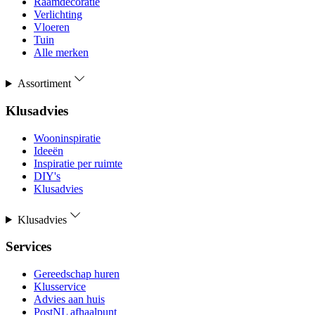
Raamdecoratie
Verlichting
Vloeren
Tuin
Alle merken
Assortiment
Klusadvies
Wooninspiratie
Ideeën
Inspiratie per ruimte
DIY's
Klusadvies
Klusadvies
Services
Gereedschap huren
Klusservice
Advies aan huis
PostNL afhaalpunt