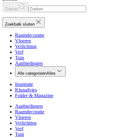
Zoeken
Zoekbalk sluiten
Raamdecoratie
Vloeren
Verlichting
Verf
Tuin
Aanbiedingen
Alle categorieën
Alles
Inspiratie
Klusadvies
Folder & Magazine
Aanbiedingen
Raamdecoratie
Vloeren
Verlichting
Verf
Tuin