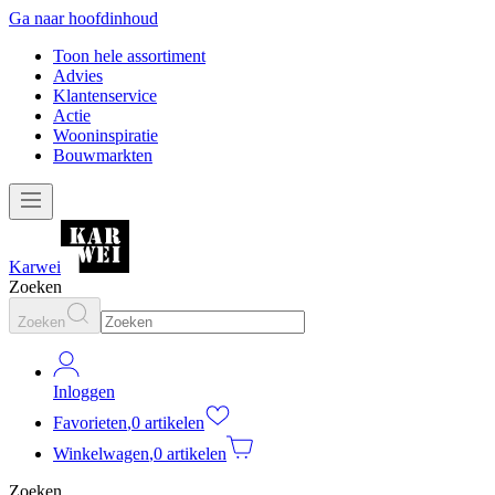
Ga naar hoofdinhoud
Toon hele assortiment
Advies
Klantenservice
Actie
Wooninspiratie
Bouwmarkten
Karwei
Zoeken
Zoeken
Inloggen
Favorieten
,
0 artikelen
Winkelwagen
,
0 artikelen
Zoeken