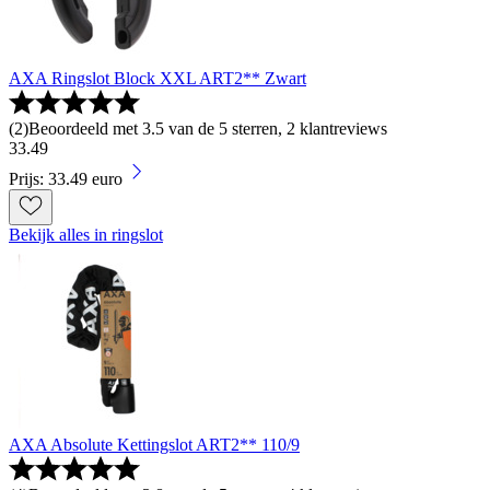
AXA Ringslot Block XXL ART2** Zwart
(
2
)
Beoordeeld met 3.5 van de 5 sterren, 2 klantreviews
33
.
49
Prijs: 33.49 euro
Bekijk alles in ringslot
AXA Absolute Kettingslot ART2** 110/9