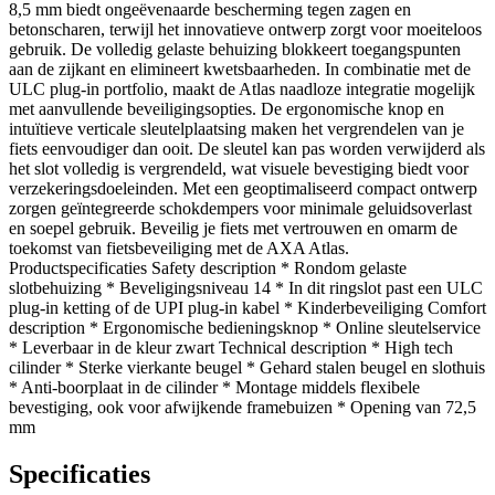
8,5 mm biedt ongeëvenaarde bescherming tegen zagen en
betonscharen, terwijl het innovatieve ontwerp zorgt voor moeiteloos
gebruik. De volledig gelaste behuizing blokkeert toegangspunten
aan de zijkant en elimineert kwetsbaarheden. In combinatie met de
ULC plug-in portfolio, maakt de Atlas naadloze integratie mogelijk
met aanvullende beveiligingsopties. De ergonomische knop en
intuïtieve verticale sleutelplaatsing maken het vergrendelen van je
fiets eenvoudiger dan ooit. De sleutel kan pas worden verwijderd als
het slot volledig is vergrendeld, wat visuele bevestiging biedt voor
verzekeringsdoeleinden. Met een geoptimaliseerd compact ontwerp
zorgen geïntegreerde schokdempers voor minimale geluidsoverlast
en soepel gebruik. Beveilig je fiets met vertrouwen en omarm de
toekomst van fietsbeveiliging met de AXA Atlas.
Productspecificaties Safety description * Rondom gelaste
slotbehuizing * Beveligingsniveau 14 * In dit ringslot past een ULC
plug-in ketting of de UPI plug-in kabel * Kinderbeveiliging Comfort
description * Ergonomische bedieningsknop * Online sleutelservice
* Leverbaar in de kleur zwart Technical description * High tech
cilinder * Sterke vierkante beugel * Gehard stalen beugel en slothuis
* Anti-boorplaat in de cilinder * Montage middels flexibele
bevestiging, ook voor afwijkende framebuizen * Opening van 72,5
mm
Specificaties