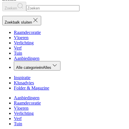
Zoeken
Zoekbalk sluiten
Raamdecoratie
Vloeren
Verlichting
Verf
Tuin
Aanbiedingen
Alle categorieën
Alles
Inspiratie
Klusadvies
Folder & Magazine
Aanbiedingen
Raamdecoratie
Vloeren
Verlichting
Verf
Tuin