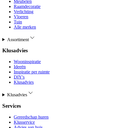
Meubelen
Raamdecoratie
Verlichting
Vloeren
Tuin
Alle merken
Assortiment
Klusadvies
Wooninspiratie
Ideeën
Inspiratie per ruimte
DIY's
Klusadvies
Klusadvies
Services
Gereedschap huren
Klusservice
Advies aan huis