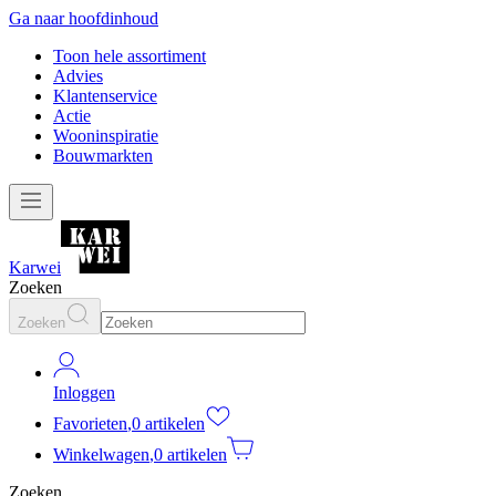
Ga naar hoofdinhoud
Toon hele assortiment
Advies
Klantenservice
Actie
Wooninspiratie
Bouwmarkten
Karwei
Zoeken
Zoeken
Inloggen
Favorieten
,
0 artikelen
Winkelwagen
,
0 artikelen
Zoeken