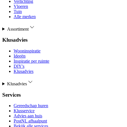
Verlichting
Vloeren
Tuin
Alle merken
Assortiment
Klusadvies
Wooninspiratie
Ideeën
Inspiratie per ruimte
DIY's
Klusadvies
Klusadvies
Services
Gereedschap huren
Klusservice
Advies aan huis
PostNL afhaalpunt
Bekijk alle services