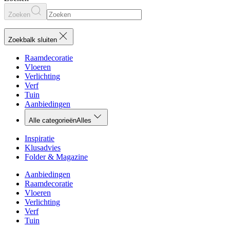
Zoeken
Zoekbalk sluiten
Raamdecoratie
Vloeren
Verlichting
Verf
Tuin
Aanbiedingen
Alle categorieën
Alles
Inspiratie
Klusadvies
Folder & Magazine
Aanbiedingen
Raamdecoratie
Vloeren
Verlichting
Verf
Tuin