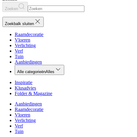
Zoeken
Zoekbalk sluiten
Raamdecoratie
Vloeren
Verlichting
Verf
Tuin
Aanbiedingen
Alle categorieën
Alles
Inspiratie
Klusadvies
Folder & Magazine
Aanbiedingen
Raamdecoratie
Vloeren
Verlichting
Verf
Tuin