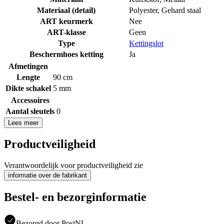
Materiaal (detail)
Polyester
,
Gehard staal
ART keurmerk
Nee
ART-klasse
Geen
Type
Kettingslot
Beschermhoes ketting
Ja
Afmetingen
Lengte
90 cm
Dikte schakel
5 mm
Accessoires
Aantal sleutels
0
Lees meer
Productveiligheid
Verantwoordelijk voor productveiligheid zie
informatie over de fabrikant
Bestel- en bezorginformatie
Bezorgd door PostNL