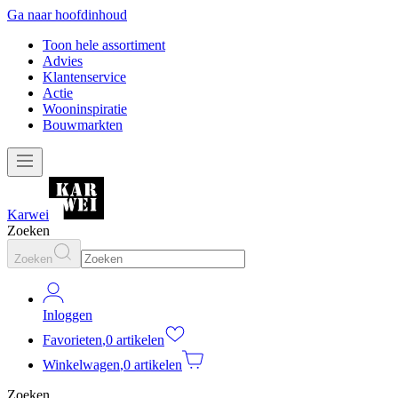
Ga naar hoofdinhoud
Toon hele assortiment
Advies
Klantenservice
Actie
Wooninspiratie
Bouwmarkten
Karwei
Zoeken
Zoeken
Inloggen
Favorieten
,
0 artikelen
Winkelwagen
,
0 artikelen
Zoeken