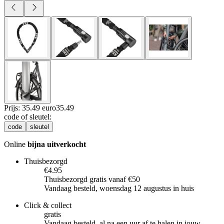
Prijs: 35.49 euro
35
.
49
code of sleutel
:
code
sleutel
Online
bijna uitverkocht
Thuisbezorgd
€4.95
Thuisbezorgd gratis vanaf €50
Vandaag besteld, woensdag 12 augustus in huis
Click & collect
gratis
Vandaag besteld, al na een uur af te halen in jouw