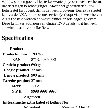
van uw slot ten goede. De sterke zwarte polyester hoes beschermt
uw fiets tegen beschadigingen. Mocht het gebeuren dat u uw
fietssleutel kwijt bent, dan is dat geen probleem. Een extra sleutel
kan via de AXA online sleutelservice (verloopt via de website van
AXA) besteld worden en wordt binnen enkele dagen geleverd.
Deze ketting is voorzien van chique RVS details, wat hem een
aanwinst maakt voor elke fiets.
Specificaties
Product
Productnummer
199765
EAN
8713249350783
Gewicht product
690 gr
Hoogte product
32 mm
Lengte product
900 mm
Breedte product
37 mm
Merk
AXA
N P K
9998-9998-9998
Algemeen
Insteekfunctie extra kabel of ketting
Nee
Materiaal
Kunststof
,
Metaal