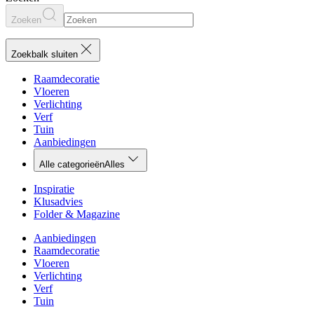
Zoeken
Zoekbalk sluiten
Raamdecoratie
Vloeren
Verlichting
Verf
Tuin
Aanbiedingen
Alle categorieën
Alles
Inspiratie
Klusadvies
Folder & Magazine
Aanbiedingen
Raamdecoratie
Vloeren
Verlichting
Verf
Tuin