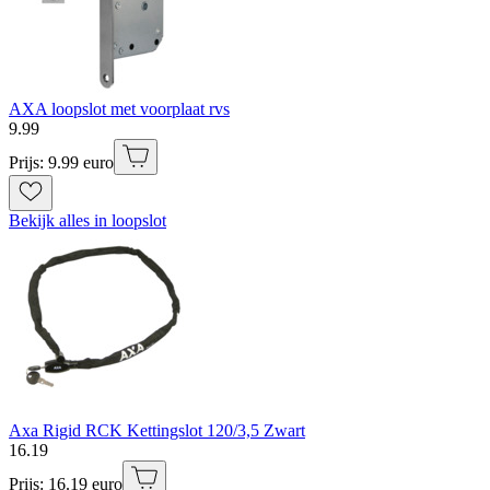
AXA loopslot met voorplaat rvs
9
.
99
Prijs: 9.99 euro
Bekijk alles in loopslot
Axa Rigid RCK Kettingslot 120/3,5 Zwart
16
.
19
Prijs: 16.19 euro