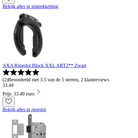
Bekijk alles in insteekketting
AXA Ringslot Block XXL ART2** Zwart
(
2
)
Beoordeeld met 3.5 van de 5 sterren, 2 klantreviews
33
.
49
Prijs: 33.49 euro
Bekijk alles in ringslot