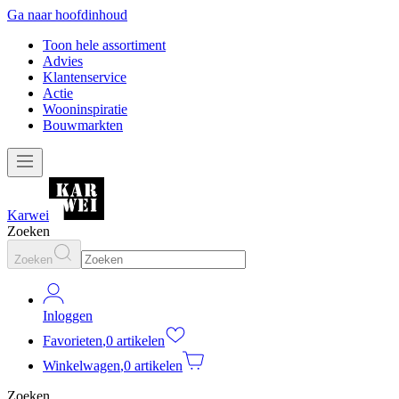
Ga naar hoofdinhoud
Toon hele assortiment
Advies
Klantenservice
Actie
Wooninspiratie
Bouwmarkten
Karwei
Zoeken
Zoeken
Inloggen
Favorieten
,
0 artikelen
Winkelwagen
,
0 artikelen
Zoeken