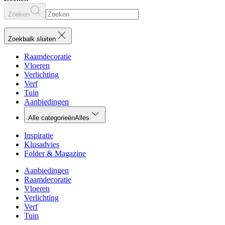
Zoeken
Zoekbalk sluiten
Raamdecoratie
Vloeren
Verlichting
Verf
Tuin
Aanbiedingen
Alle categorieën
Alles
Inspiratie
Klusadvies
Folder & Magazine
Aanbiedingen
Raamdecoratie
Vloeren
Verlichting
Verf
Tuin