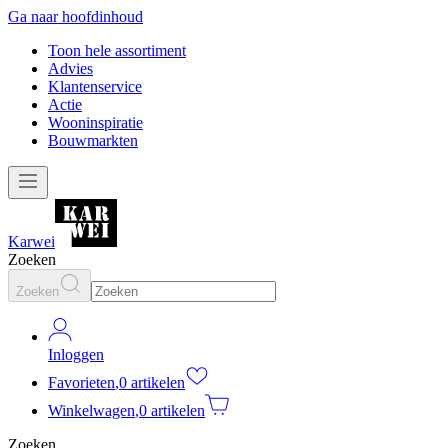
Ga naar hoofdinhoud
Toon hele assortiment
Advies
Klantenservice
Actie
Wooninspiratie
Bouwmarkten
Karwei
Zoeken
Zoeken
Inloggen
Favorieten
,
0 artikelen
Winkelwagen
,
0 artikelen
Zoeken