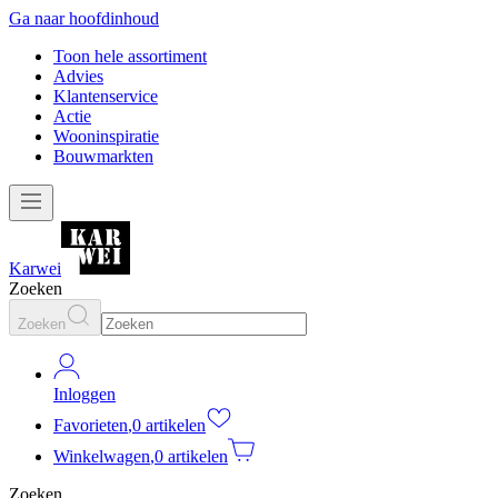
Ga naar hoofdinhoud
Toon hele assortiment
Advies
Klantenservice
Actie
Wooninspiratie
Bouwmarkten
Karwei
Zoeken
Zoeken
Inloggen
Favorieten
,
0 artikelen
Winkelwagen
,
0 artikelen
Zoeken