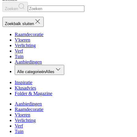
Zoeken
Zoekbalk sluiten
Raamdecoratie
Vloeren
Verlichting
Verf
Tuin
Aanbiedingen
Alle categorieën
Alles
Inspiratie
Klusadvies
Folder & Magazine
Aanbiedingen
Raamdecoratie
Vloeren
Verlichting
Verf
Tuin